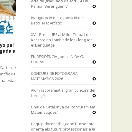
Acte de graduació de 4t d’ESO al
Ramon Berenguer IV
inauguració de l’exposició del
Batxillerat Artístic
XVIII Premi UPF al Millor Treball de
Recerca en l'Àmbit de les Llengües i
oyo pel
el Llenguatge
igada a
EN RESiDÈNCiA , amb l'ALBA G.
CORRAL
l'acte de
CONCURS DE FOTOGRAFIA
ntífic de
MATEMÀTICA 2026
 ha estat
Alumnat premiat al gran concurs del
formigó
Final de Catalunya del concurs “Fem
Matemàtiques”
L’equip docent d’Higiene Bucodental
orienta els futurs professionals a la