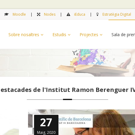
Moodle
Nodes
iEduca
Estratègia Digital
Sobre nosaltres
Estudis
Projectes
Sala de pr
destacades de l'Institut Ramon Berenguer 
27
Maig, 2020