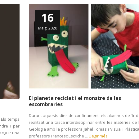
16
Maig, 2020
El planeta reciclat i el monstre de les
escombraries
Durant aquests dies de confinament, els alumnes de 1r 
! Els temps
realitzat una tasca interdisciplinar entre les matèries de 
ndre i per
Geologia amb la professora Jahel Tomàs i Visual i Plàstic
 seguir una
professors Francesc Escriche ...
Llegir més