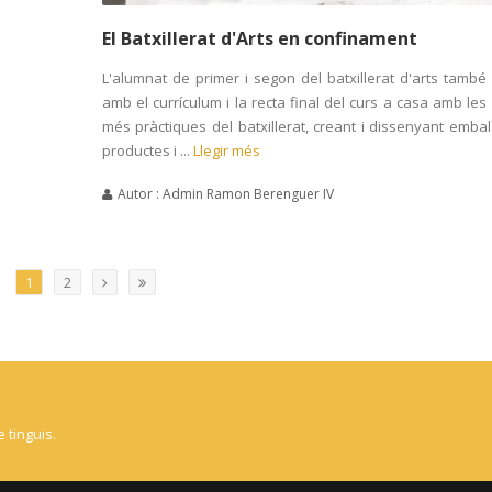
El Batxillerat d'Arts en confinament
L'alumnat de primer i segon del batxillerat d'arts també
amb el currículum i la recta final del curs a casa amb les
més pràctiques del batxillerat, creant i dissenyant emba
productes i ...
Llegir més
Autor : Admin Ramon Berenguer IV
1
2
 tinguis.