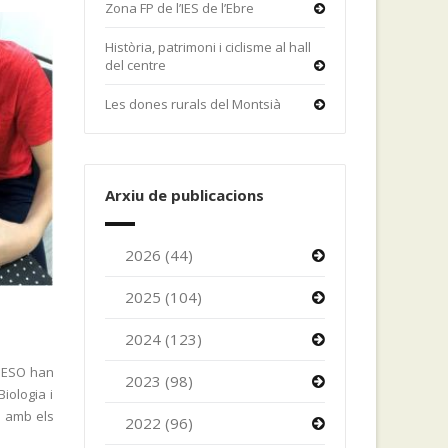
Zona FP de l’IES de l’Ebre
Història, patrimoni i ciclisme al hall
del centre
Les dones rurals del Montsià
Arxiu de publicacions
2026 (44)
2025 (104)
2024 (123)
d'ESO han
2023 (98)
Biologia i
a amb els
2022 (96)