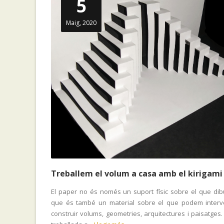
5
Maig, 2020
Treballem el volum a casa amb el kirigami
El paper no és només un suport físic sobre el que dibu
que és també un material sobre el que podem interv
construir volums, geometries, arquitectures i paisatges.