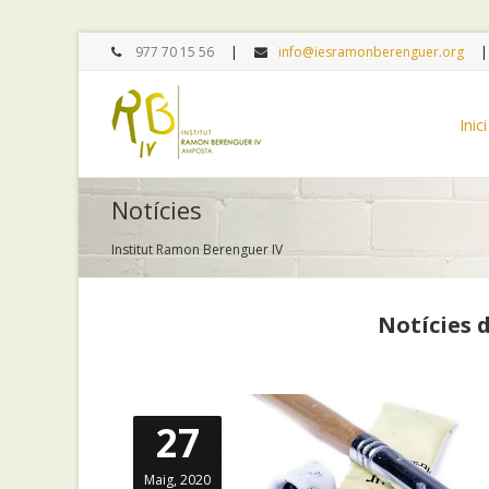
977 70 15 56
info@iesramonberenguer.org
Inici
Notícies
Institut Ramon Berenguer IV
Notícies 
27
Maig, 2020