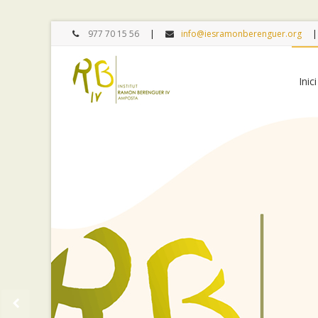
977 70 15 56
info@iesramonberenguer.org
Inici