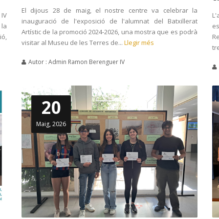
El dijous 28 de maig, el nostre centre va celebrar la
L'
 IV
inauguració de l'exposició de l'alumnat del Batxillerat
es
 la
Artístic de la promoció 2024-2026, una mostra que es podrà
Re
ó,
visitar al Museu de les Terres de...
Llegir més
tr
Autor : Admin Ramon Berenguer IV
20
Maig, 2026