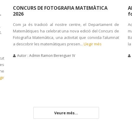
CONCURS DE FOTOGRAFIA MATEMÀTICA
A
2026
f
Com ja és tradició al nostre centre, el Departament de
Aq
Matemàtiques ha celebrat una nova edició del Concurs de
ma
Fotografia Matemàtica, una activitat que convida l’alumnat
Ba
a descobrir les matemàtiques presen...
Llegir més
la
Autor : Admin Ramon Berenguer IV
tut
les
ane
gir
Veure més...