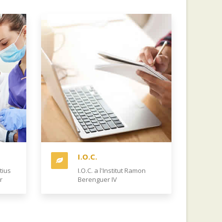
I.O.C.
tius
I.O.C. a l'Institut Ramon
r
Berenguer IV