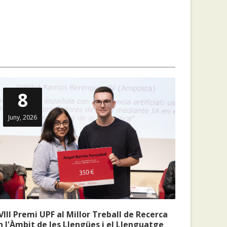
8
Juny, 2026
VIII Premi UPF al Millor Treball de Recerca
n l'Àmbit de les Llengües i el Llenguatge