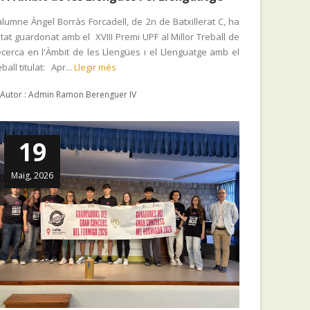
alumne Àngel Borràs Forcadell, de 2n de Batxillerat C, ha
tat guardonat amb el XVIII Premi UPF al Millor Treball de
cerca en l'Àmbit de les Llengües i el Llenguatge amb el
eball titulat: Apr...
Llegir més
Autor : Admin Ramon Berenguer IV
19
Maig, 2026