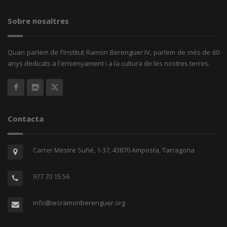
Sobre nosaltres
Quan parlem de l'Institut Ramon Berenguer IV, parlem de més de 60
anys dedicats a l'ensenyament i a la cultura de les nostres terres.
Contacta
Carrer Mestre Suñé, 1-37, 43870 Amposta, Tarragona
977 70 15 56
info@iesramonberenguer.org