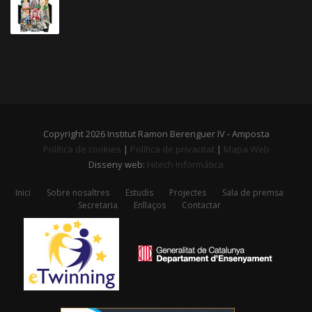
Copyright 2026 Institut Ramon Berenguer IV - Amposta
Política de cookies
|
Política de privacitat
|
Mapa Web
Disseny web:
Hitech Informática
Inici
Sobre nosaltres
Estudis
Projectes
Sala de premsa
Secretaria
Enllaços
Contactar