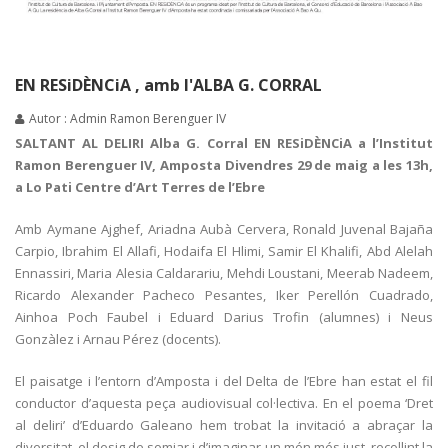
EN RESiDÈNCiA , amb l'ALBA G. CORRAL
Autor : Admin Ramon Berenguer IV
SALTANT AL DELIRI Alba G. Corral EN RESiDÈNCiA a l’Institut
Ramon Berenguer IV, Amposta Divendres 29 de maig a les 13h,
a Lo Pati Centre d’Art Terres de l’Ebre
Amb Aymane Ajghef, Ariadna Aubà Cervera, Ronald Juvenal Bajaña
Carpio, Ibrahim El Allafi, Hodaifa El Hlimi, Samir El Khalifi, Abd Alelah
Ennassiri, Maria Alesia Caldarariu, Mehdi Loustani, Meerab Nadeem,
Ricardo Alexander Pacheco Pesantes, Iker Perellón Cuadrado,
Ainhoa Poch Faubel i Eduard Darius Trofin (alumnes) i Neus
Gonzàlez i Arnau Pérez (docents).
El paisatge i l’entorn d’Amposta i del Delta de l’Ebre han estat el fil
conductor d’aquesta peça audiovisual col·lectiva. En el poema ‘Dret
al deliri’ d’Eduardo Galeano hem trobat la invitació a abraçar la
diversitat, el desig de somiar i d’imaginar un món més just, recollint la