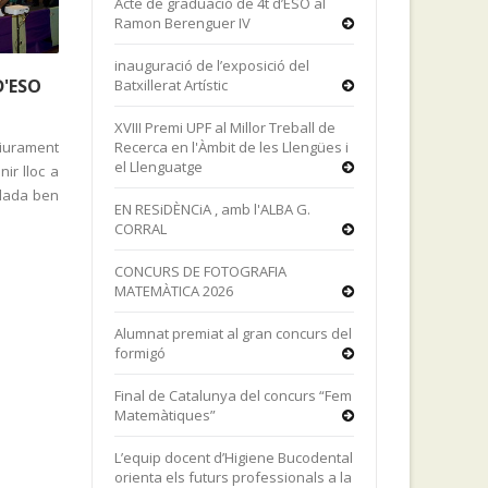
Acte de graduació de 4t d’ESO al
Ramon Berenguer IV
inauguració de l’exposició del
D'ESO
Batxillerat Artístic
XVIII Premi UPF al Millor Treball de
liurament
Recerca en l'Àmbit de les Llengües i
el Llenguatge
ir lloc a
llada ben
EN RESiDÈNCiA , amb l'ALBA G.
CORRAL
CONCURS DE FOTOGRAFIA
MATEMÀTICA 2026
Alumnat premiat al gran concurs del
formigó
Final de Catalunya del concurs “Fem
Matemàtiques”
L’equip docent d’Higiene Bucodental
orienta els futurs professionals a la