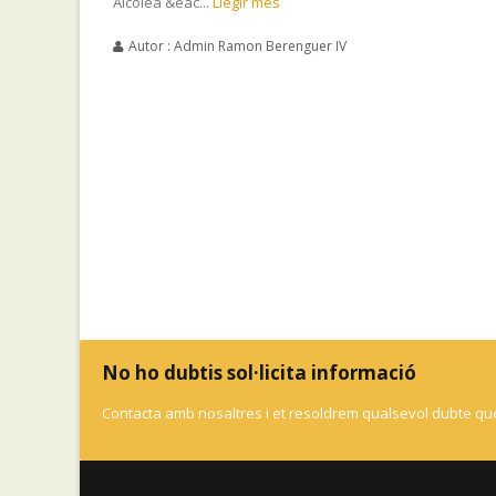
Alcolea &eac...
Llegir més
Autor : Admin Ramon Berenguer IV
No ho dubtis sol·licita informació
Contacta amb nosaltres i et resoldrem qualsevol dubte que