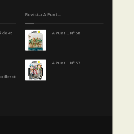
Revista A Punt...
 de 4t
A Punt... Nº 58
A Punt... Nº 57
txillerat