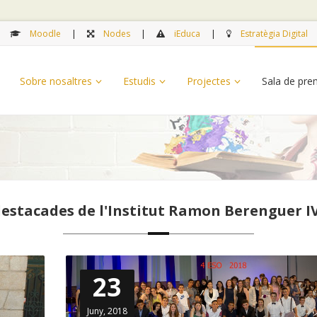
Moodle
Nodes
iEduca
Estratègia Digital
Sobre nosaltres
Estudis
Projectes
Sala de pr
destacades de l'Institut Ramon Berenguer 
23
Juny, 2018