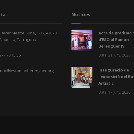
ta
Notícies
Carrer Mestre Suñé, 1-37, 43870
Acte de graduació
Amposta, Tarragona
d’ESO al Ramon
Berenguer IV
977 70 15 56
Data: 21 Juny, 2026
inauguració de
info@iesramonberenguer.org
l’exposició del Ba
Artístic
Data: 17 Juny, 2026