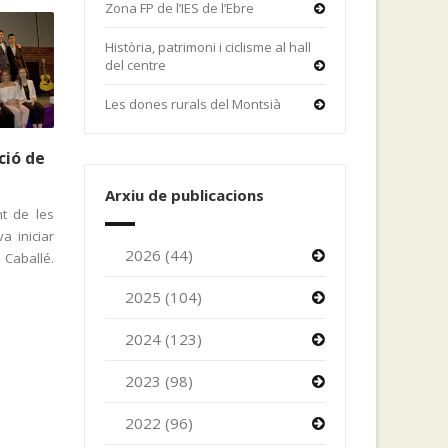
Zona FP de l’IES de l’Ebre
Història, patrimoni i ciclisme al hall
del centre
Les dones rurals del Montsià
ció de
Arxiu de publicacions
nt de les
a iniciar
2026 (44)
 Caballé.
2025 (104)
2024 (123)
2023 (98)
2022 (96)