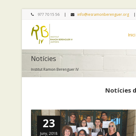
977 70 15 56
info@iesramonberenguer.org
Inici
Notícies
Institut Ramon Berenguer IV
Notícies 
23
Juny, 2018