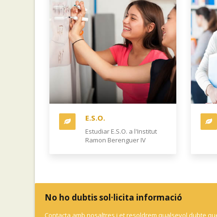
E.S.O.
Estudiar E.S.O. a l'Institut
Ramon Berenguer IV
No ho dubtis sol·licita informació
Contacta amb nosaltres i et resoldrem qualsevol dubte que