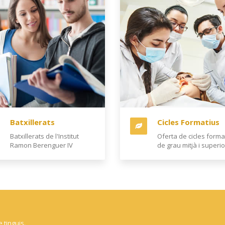
Batxillerats
Cicles Formatius
Batxillerats de l'Institut
Oferta de cicles forma
Ramon Berenguer IV
de grau mitjà i superio
 tinguis.