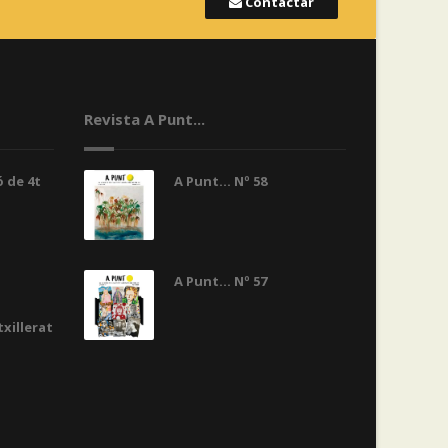
Contactar
Revista A Punt...
 de 4t
A Punt... Nº 58
A Punt... Nº 57
txillerat