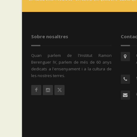
Sobre nosaltres
Contac
Quan parlem de l'Institut Ramon
Berenguer IV, parlem de més de 60 anys
dedicats a l'ensenyament i a la cultura de
les nostres terres.