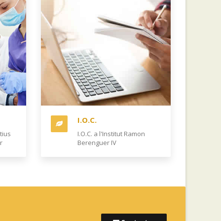
I.O.C.
tius
I.O.C. a l'Institut Ramon
r
Berenguer IV