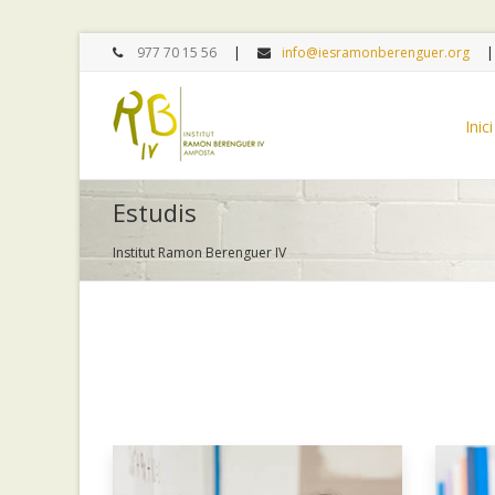
977 70 15 56
info@iesramonberenguer.org
Inici
Estudis
Institut Ramon Berenguer IV