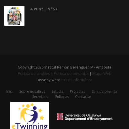
A Punt... Nº 57
Copyright 2026 Institut Ramon Berenguer IV - Amposta
Política de cookies
|
Política de privacitat
|
Mapa Web
Disseny web:
Hitech Informática
Inici
Sobre nosaltres
Estudis
Projectes
Sala de premsa
Secretaria
Enllaços
Contactar