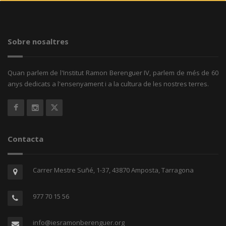
Sobre nosaltres
Quan parlem de l'Institut Ramon Berenguer IV, parlem de més de 60
anys dedicats a l'ensenyament i a la cultura de les nostres terres.
Contacta
Carrer Mestre Suñé, 1-37, 43870 Amposta, Tarragona
977 70 15 56
info@iesramonberenguer.org