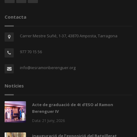
Contacta
Carrer Mestre Suñé, 1-37, 43870 Amposta, Tarragona
977 70 15 56
info@iesramonberenguer.org
Notícies
Acte de graduació de 4t d’ESO al Ramon
Berenguer IV
Data: 21 Juny, 2026
inauguració de l’exposició del Batxillerat