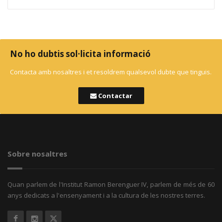
No ho dubtis sol·licita informació
Contacta amb nosaltres i et resoldrem qualsevol dubte que tinguis.
Contactar
Sobre nosaltres
Quan parlem de l'Institut Ramon Berenguer IV, parlem de més de 60
anys dedicats a l'ensenyament i a la cultura de les nostres terres.