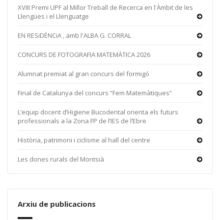
XVIII Premi UPF al Millor Treball de Recerca en l'Àmbit de les
Llengües i el Llenguatge
EN RESiDÈNCiA , amb l'ALBA G. CORRAL
CONCURS DE FOTOGRAFIA MATEMÀTICA 2026
Alumnat premiat al gran concurs del formigó
Final de Catalunya del concurs “Fem Matemàtiques”
L’equip docent d’Higiene Bucodental orienta els futurs
professionals a la Zona FP de l’IES de l’Ebre
Història, patrimoni i ciclisme al hall del centre
Les dones rurals del Montsià
Arxiu de publicacions