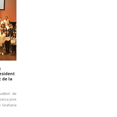
s
resident
 de la
uditori de
ecerca Jove
ni Grañana