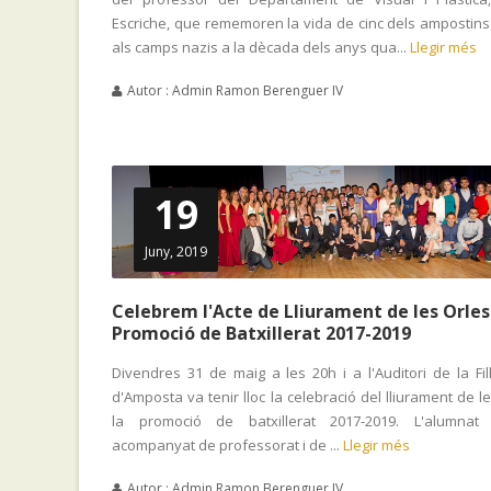
Escriche, que rememoren la vida de cinc dels ampostins
als camps nazis a la dècada dels anys qua...
Llegir més
Autor : Admin Ramon Berenguer IV
19
Juny, 2019
Celebrem l'Acte de Lliurament de les Orles
Promoció de Batxillerat 2017-2019
Divendres 31 de maig a les 20h i a l'Auditori de la Fi
d'Amposta va tenir lloc la celebració del lliurament de l
la promoció de batxillerat 2017-2019. L'alumnat
acompanyat de professorat i de ...
Llegir més
Autor : Admin Ramon Berenguer IV