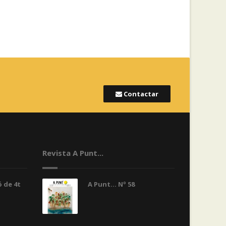
Contactar
Revista A Punt...
 de 4t
A Punt... Nº 58