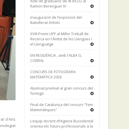
Acte de graduació de 4t d’ESO al
Ramon Berenguer IV
inauguració de l’exposició del
Batxillerat Artístic
XVIII Premi UPF al Millor Treball de
Recerca en l'Àmbit de les Llengües i
el Llenguatge
EN RESiDÈNCiA , amb l'ALBA G.
CORRAL
CONCURS DE FOTOGRAFIA
MATEMÀTICA 2026
Alumnat premiat al gran concurs del
formigó
Final de Catalunya del concurs “Fem
Matemàtiques”
rat d'Arts
L’equip docent d’Higiene Bucodental
ivilegiat
orienta els futurs professionals a la