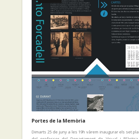
Portes de la Memòria
Dimarts 25 de juny a les 19h vàrem inaugurar els set pl
del professor del Departament de Visual i Plàstica