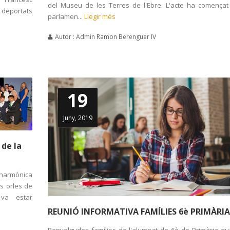
del Museu de les Terres de l'Ebre. L'acte ha començat
 deportats
parlamen...
Llegir més
Autor : Admin Ramon Berenguer IV
19
Juny, 2019
 de la
lharmònica
es orles de
 va estar
REUNIÓ INFORMATIVA FAMÍLIES 6è PRIMÀRIA
Benvolgudes famílies de l'alumnat de 6è de Primària qu