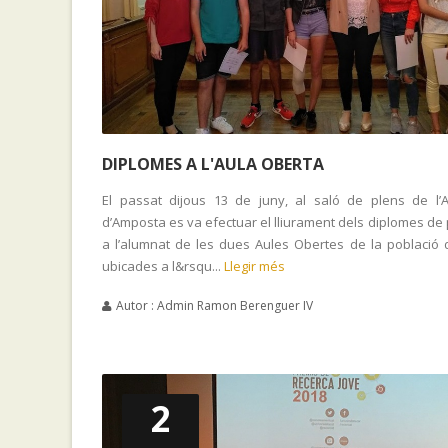
DIPLOMES A L'AULA OBERTA
El passat dijous 13 de juny, al saló de plens de l’
d’Amposta es va efectuar el lliurament dels diplomes de
a l’alumnat de les dues Aules Obertes de la població 
ubicades a l&rsqu...
Llegir més
Autor : Admin Ramon Berenguer IV
2