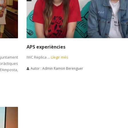
APS experiències
Ajuntament
IWC Replica ...
Llegir més
 pràctiques
Autor : Admin Ramon Berenguer
d’Amposta,