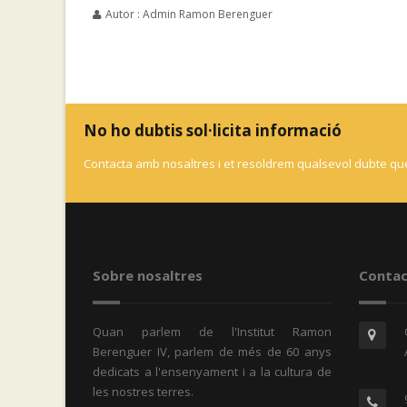
Autor : Admin Ramon Berenguer
No ho dubtis sol·licita informació
Contacta amb nosaltres i et resoldrem qualsevol dubte que
Sobre nosaltres
Contac
Quan parlem de l'Institut Ramon
Berenguer IV, parlem de més de 60 anys
dedicats a l'ensenyament i a la cultura de
les nostres terres.