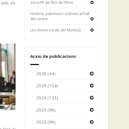
Zona FP de l’IES de l’Ebre
 amb els
Història, patrimoni i ciclisme al hall
del centre
Les dones rurals del Montsià
Arxiu de publicacions
2026 (44)
2025 (104)
2024 (123)
2023 (98)
2022 (96)
e farà 1r