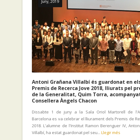
Juny, 2019
Antoni Grañana Villalbí és guardonat en el
Premis de Recerca Jove 2018, lliurats pel p
de la Generalitat, Quim Torra, acompanyat
Consellera Àngels Chacon
Dissabte 1 de juny a la Sala Oriol Martorell de l'A
Barcelona es va celebrar el lliurament dels Premis de R
2018. L'alumne de l'Institut Ramon Berenguer IV, Anto
Villalbí, ha estat guardonat pel seu...
Llegir més