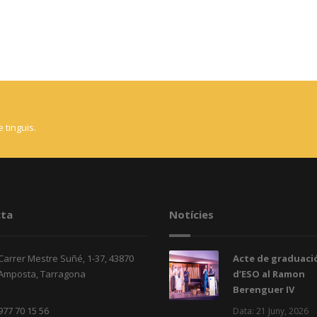
 tinguis.
ta
Notícies
Carrer Mestre Suñé, 1-37, 43870
Acte de graduació
Amposta, Tarragona
d’ESO al Ramon
Berenguer IV
977 70 15 56
Data: 21 Juny, 2026