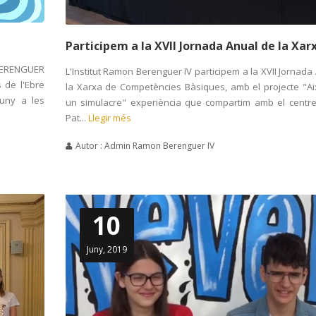
Participem a la XVII Jornada Anual de la Xar
 BERENGUER
L'Institut Ramon Berenguer IV participem a la XVII Jornada
 de l'Ebre
la Xarxa de Competències Bàsiques, amb el projecte "A
juny a les
un simulacre" experiència que compartim amb el centre
Pat...
Llegir més
Autor : Admin Ramon Berenguer IV
10
Juny, 2019