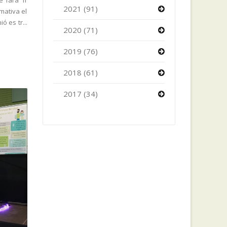
2021 (91)
mativa el
ó es tr...
2020 (71)
2019 (76)
2018 (61)
2017 (34)