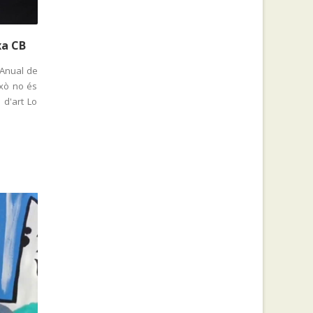
xa CB
 Anual de
ixò no és
 d'art Lo