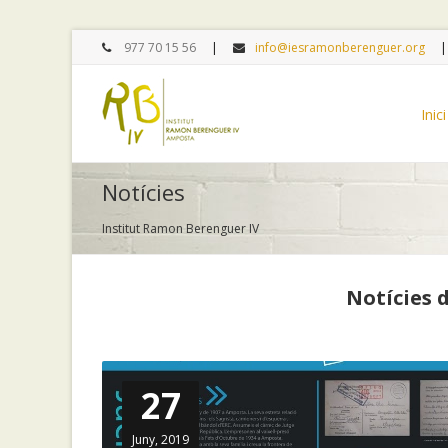
977 70 15 56
info@iesramonberenguer.org
Inici
Notícies
Institut Ramon Berenguer IV
Notícies 
27
Juny, 2019