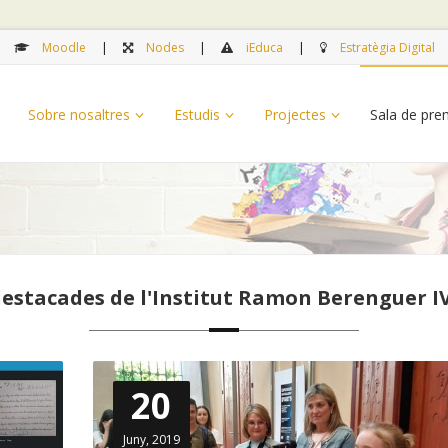
Moodle
Nodes
iEduca
Estratègia Digital
Sobre nosaltres
Estudis
Projectes
Sala de pr
destacades de l'Institut Ramon Berenguer 
20
Juny, 2019