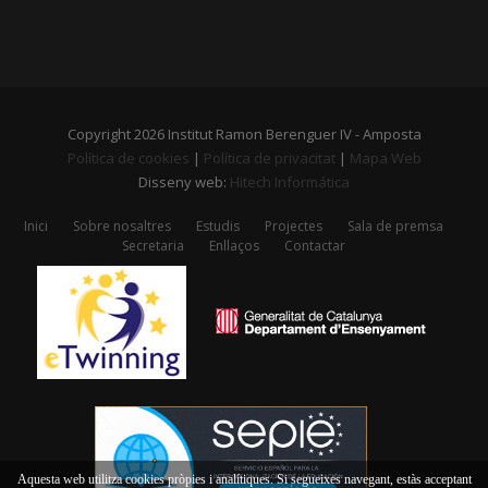
Copyright 2026 Institut Ramon Berenguer IV - Amposta
Política de cookies
|
Política de privacitat
|
Mapa Web
Disseny web:
Hitech Informática
Inici
Sobre nosaltres
Estudis
Projectes
Sala de premsa
Secretaria
Enllaços
Contactar
Aquesta web utilitza cookies pròpies i analítiques. Si segueixes navegant, estàs acceptant