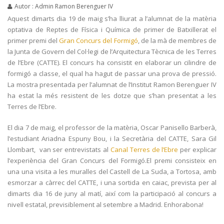
Autor : Admin Ramon Berenguer IV
Aquest dimarts dia 19 de maig s’ha lliurat a l’alumnat de la matèria
optativa de Reptes de Física i Química de primer de Batxillerat el
primer premi del
Gran Concurs del Formigó
, de la mà de membres de
la Junta de Govern del Col·legi de l’Arquitectura Tècnica de les Terres
de l’Ebre (CATTE). El concurs ha consistit en elaborar un cilindre de
formigó a classe, el qual ha hagut de passar una prova de pressió.
La mostra presentada per l’alumnat de l’Institut Ramon Berenguer IV
ha estat la més resistent de les dotze que s’han presentat a les
Terres de l’Ebre.
El dia 7 de maig, el professor de la matèria, Oscar Panisello Barberà,
l’estudiant Ariadna Espuny Bou, i la Secretària del CATTE, Sara Gil
Llombart, van ser entrevistats al
Canal Terres de l’Ebre
per explicar
l’experiència del Gran Concurs del Formigó.El premi consisteix en
una una visita a les muralles del Castell de La Suda, a Tortosa, amb
esmorzar a càrrec del CATTE, i una sortida en caiac, prevista per al
dimarts dia 16 de juny al matí, així com la participació al concurs a
nivell estatal, previsiblement al setembre a Madrid. Enhorabona!