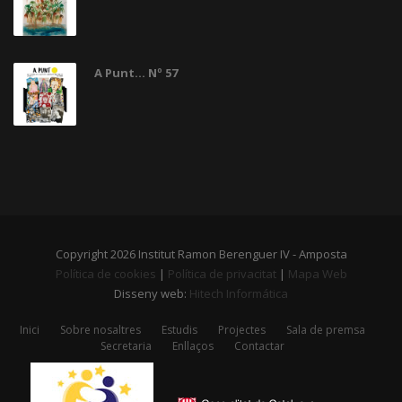
A Punt... Nº 57
Copyright 2026 Institut Ramon Berenguer IV - Amposta
Política de cookies
|
Política de privacitat
|
Mapa Web
Disseny web:
Hitech Informática
Inici
Sobre nosaltres
Estudis
Projectes
Sala de premsa
Secretaria
Enllaços
Contactar