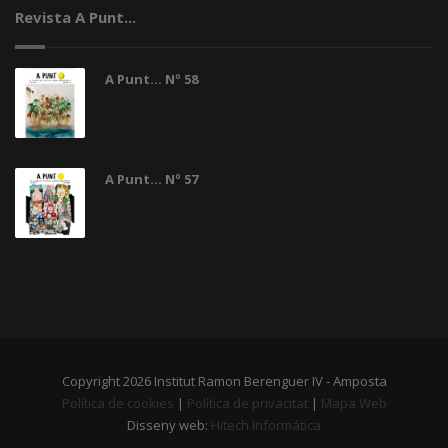
Revista A Punt...
A Punt... Nº 58
A Punt... Nº 57
Copyright 2026 Institut Ramon Berenguer IV - Amposta
Política de cookies
|
Política de privacitat
|
Mapa Web
Disseny web:
Hitech Informática