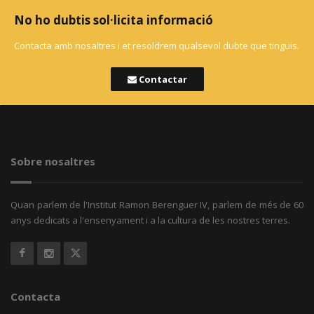
No ho dubtis sol·licita informació
Contacta amb nosaltres i et resoldrem qualsevol dubte que tinguis.
Contactar
Sobre nosaltres
Quan parlem de l'Institut Ramon Berenguer IV, parlem de més de 60
anys dedicats a l'ensenyament i a la cultura de les nostres terres.
Contacta