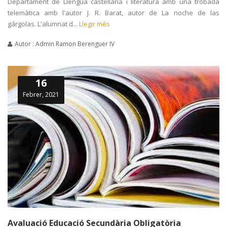
Departament de Llengua castellana i literatura amb una trobada
telemàtica amb l'autor J. R. Barat, autor de La noche de las
gárgolas. L'alumnat d...
Llegir més
Autor : Admin Ramon Berenguer IV
16
Febrer, 2021
Avaluació Educació Secundària Obligatòria