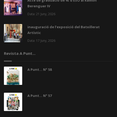
Acte de graduació de 4t d’ESO al Ramon
Berenguer IV
Data: 21 Juny, 2026
inauguració de l’exposició del Batxillerat
Artístic
Data: 17 Juny, 2026
Revista A Punt...
A Punt... Nº 58
A Punt... Nº 57