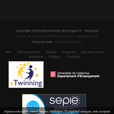
Copyright 2026 Institut Ramon Berenguer IV - Amposta
Política de cookies
|
Política de privacitat
|
Mapa Web
Disseny web:
Hitech Informática
Inici
Sobre nosaltres
Estudis
Projectes
Sala de premsa
Secretaria
Enllaços
Contactar
Aquesta web utilitza cookies pròpies i analítiques. Si segueixes navegant, estàs acceptant