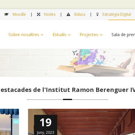
Moodle
Nodes
iEduca
Estratègia Digital
Sobre nosaltres
Estudis
Projectes
Sala de pr
destacades de l'Institut Ramon Berenguer 
19
Juny, 2023