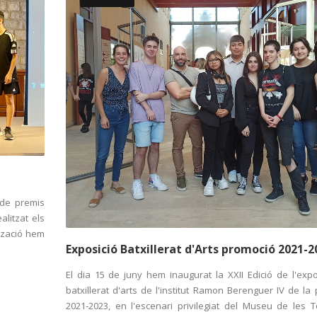
 de premis
litzat els
ització hem
Exposició Batxillerat d'Arts promoció 2021-2
El dia 15 de juny hem inaugurat la XXII Edició de l'expo
batxillerat d'arts de l'institut Ramon Berenguer IV de la
2021-2023, en l'escenari privilegiat del Museu de les 