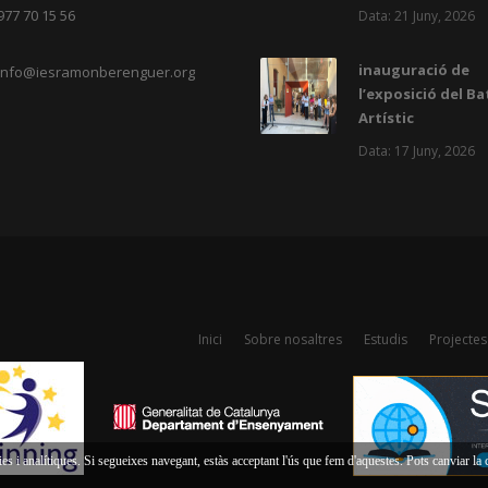
977 70 15 56
Data: 21 Juny, 2026
inauguració de
info@iesramonberenguer.org
l’exposició del Ba
Artístic
Data: 17 Juny, 2026
Inici
Sobre nosaltres
Estudis
Projectes
es i analítiques. Si segueixes navegant, estàs acceptant l'ús que fem d'aquestes. Pots canviar l