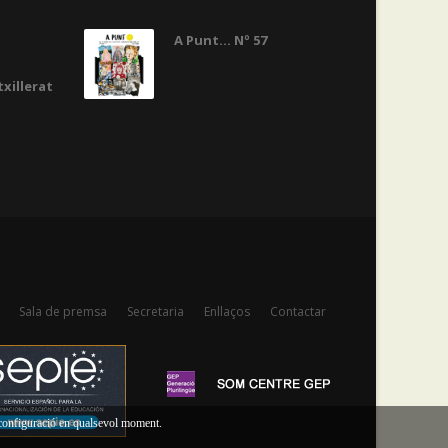
A Punt... Nº 57
txillerat
Sala de premsa
Secretaria
Enllaços
Contactar
a configuració en qualsevol moment.