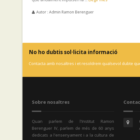
Autor : Admin Ramon Berenguer
No ho dubtis sol·licita informació
Contacta amb nosaltres i et resoldrem qualsevol dubte que
Sobre nosaltres
Contac
Quan parlem de l'Institut Ramon
Berenguer IV, parlem de més de 60 anys
dedicats a l'ensenyament i a la cultura de