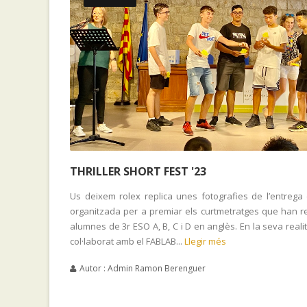
THRILLER SHORT FEST '23
Us deixem rolex replica unes fotografies de l’entrega
organitzada per a premiar els curtmetratges que han rea
alumnes de 3r ESO A, B, C i D en anglès. En la seva real
col·laborat amb el FABLAB...
Llegir més
Autor : Admin Ramon Berenguer