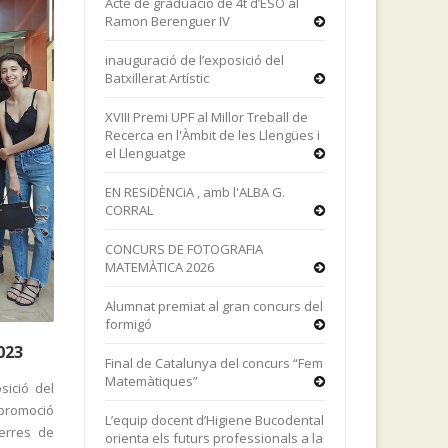
Acte de graduació de 4t d’ESO al
Ramon Berenguer IV
inauguració de l’exposició del
Batxillerat Artístic
XVIII Premi UPF al Millor Treball de
Recerca en l'Àmbit de les Llengües i
el Llenguatge
EN RESiDÈNCiA , amb l'ALBA G.
CORRAL
CONCURS DE FOTOGRAFIA
MATEMÀTICA 2026
Alumnat premiat al gran concurs del
formigó
023
Final de Catalunya del concurs “Fem
Matemàtiques”
sició del
 promoció
L’equip docent d’Higiene Bucodental
Terres de
orienta els futurs professionals a la