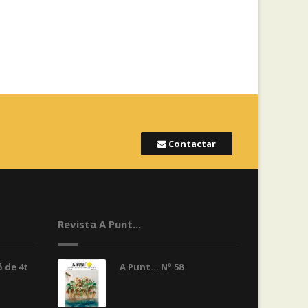
Contactar
Revista A Punt...
 de 4t
A Punt... Nº 58