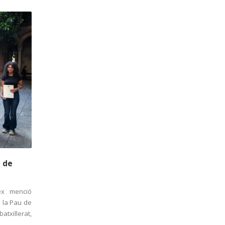
 de
ex menció
a la Pau de
atxillerat,