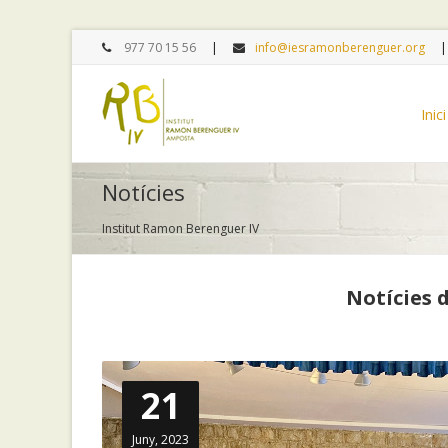
977 70 15 56
info@iesramonberenguer.org
Inici
Notícies
Institut Ramon Berenguer IV
Notícies 
21
Juny, 2023