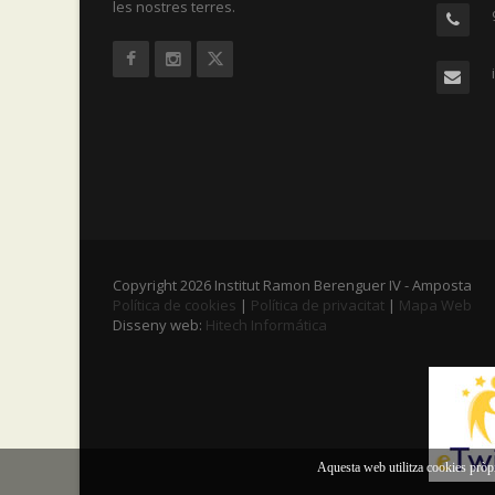
les nostres terres.
Copyright 2026 Institut Ramon Berenguer IV - Amposta
Política de cookies
|
Política de privacitat
|
Mapa Web
Disseny web:
Hitech Informática
Aquesta web utilitza cookies pròpi