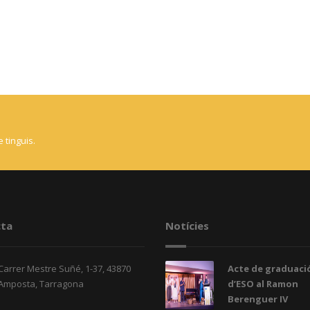
 tinguis.
ta
Notícies
Carrer Mestre Suñé, 1-37, 43870
Acte de graduació
Amposta, Tarragona
d’ESO al Ramon
Berenguer IV