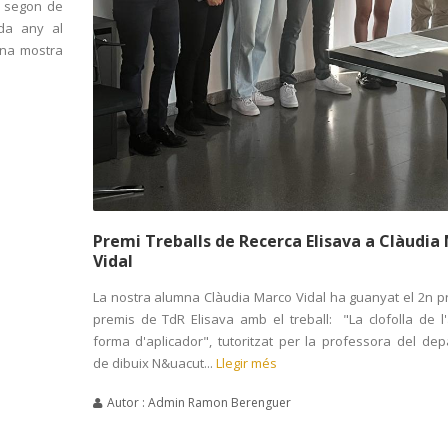
e segon de
ada any al
una mostra
Premi Treballs de Recerca Elisava a Clàudia
Vidal
La nostra alumna Clàudia Marco Vidal ha guanyat el 2n p
premis de TdR Elisava amb el treball: "La clofolla de l
forma d'aplicador", tutoritzat per la professora del de
de dibuix N&uacut...
Llegir més
Autor : Admin Ramon Berenguer