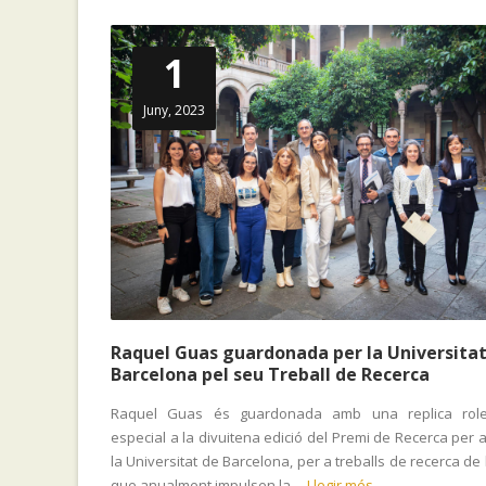
1
Juny, 2023
Raquel Guas guardonada per la Universitat
Barcelona pel seu Treball de Recerca
Raquel Guas és guardonada amb una replica rol
especial a la divuitena edició del Premi de Recerca per 
la Universitat de Barcelona, per a treballs de recerca de b
que anualment impulsen la ...
Llegir més