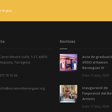
 tinguis.
ta
Notícies
Carrer Mestre Suñé, 1-37, 43870
Acte de graduació
Amposta, Tarragona
d’ESO al Ramon
Berenguer IV
977 70 15 56
Data: 21 Juny, 2026
inauguració de
info@iesramonberenguer.org
l’exposició del Ba
Artístic
Data: 17 Juny, 2026