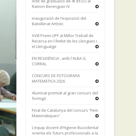
Acte de graduació de 4t d’ESO al
Ramon Berenguer IV
inauguració de l’exposició del
Batxillerat Artístic
XVIII Premi UPF al Millor Treball de
Recerca en l'Àmbit de les Llengües i
el Llenguatge
EN RESiDÈNCiA , amb l'ALBA G.
CORRAL
CONCURS DE FOTOGRAFIA
MATEMÀTICA 2026
Alumnat premiat al gran concurs del
formigó
Final de Catalunya del concurs “Fem
Matemàtiques”
L’equip docent d’Higiene Bucodental
orienta els futurs professionals a la