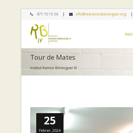
977 70 15 56
info@iesramonberenguer.org
Inici
Tour de Mates
Institut Ramon Berenguer IV
25
Febrer, 2024