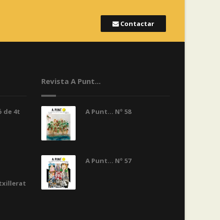
Contactar
Revista A Punt...
 de 4t
A Punt... Nº 58
A Punt... Nº 57
txillerat