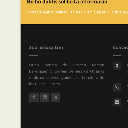
No ho dubtis sol·licita informació
Contacta amb nosaltres i et resoldrem qualsevol dubte que
Sobre nosaltres
Contac
Quan parlem de l'Institut Ramon
Berenguer IV, parlem de més de 60 anys
dedicats a l'ensenyament i a la cultura de
les nostres terres.