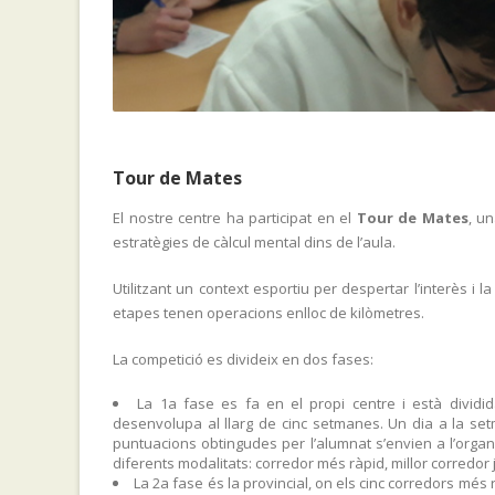
Tour de Mates
El nostre centre ha participat en el
Tour de Mates
, u
estratègies de càlcul mental dins de l’aula.
Utilitzant un context esportiu per despertar l’interès i l
etapes tenen operacions enlloc de kilòmetres.
La competició es divideix en dos fases:
La 1a fase es fa en el propi centre i està dividi
desenvolupa al llarg de cinc setmanes. Un dia a la setm
puntuacions obtingudes per l’alumnat s’envien a l’organ
diferents modalitats: corredor més ràpid, millor corredor 
La 2a fase és la provincial, on els cinc corredors mé