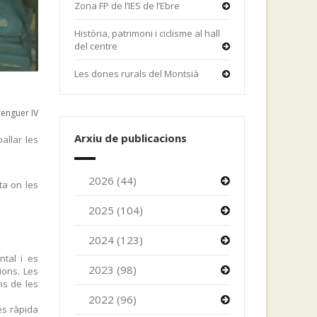
Zona FP de l’IES de l’Ebre
Història, patrimoni i ciclisme al hall
del centre
Les dones rurals del Montsià
enguer IV
Arxiu de publicacions
allar les
2026 (44)
sta on les
2025 (104)
2024 (123)
ntal i es
2023 (98)
ions. Les
ns de les
2022 (96)
és ràpida