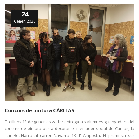
24
Gener, 2020
Concurs de pintura CÀRITAS
El dilluns 13 de gener es va fer entrega als alumnes guanyadors del
concurs de pintura per a decorar el menjador social de Càritas, la
Llar Bet-Hània al carrer Navarra 18 d' Amposta. El premi va ser