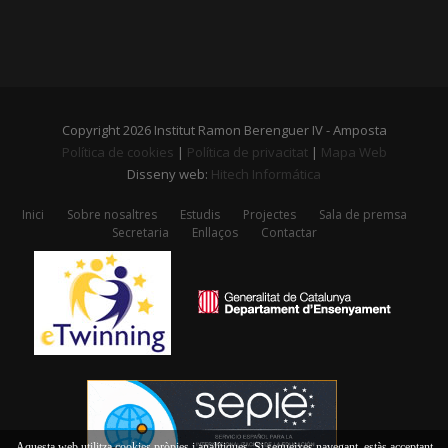
Copyright 2026 Institut Ramon Berenguer IV - Amposta
Política de cookies
|
Política de privacitat
|
Mapa Web
Disseny web:
Hitech Informática
Inici
Sobre nosaltres
Estudis
Projectes
Sala de premsa
Secretaria
Enllaços
Contactar
Aquesta web utilitza cookies pròpies i analítiques. Si segueixes navegant, estàs acceptant