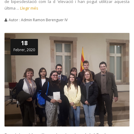
de bipesdestació com la d ‘elevació i han pogut utilitzar aquesta
última ...
Llegir més
Autor : Admin Ramon Berenguer IV
18
Febrer, 2020