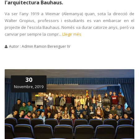
l'arquitectura Bauhaus.
Va ser l'any 1919 a Weimar (Alemanya) quan, sota la direcció de
Walter Gropius, professors i estudiants es van embarcar en el
projecte de l'escola Bauhaus. Només va durar catorze anys, però va
canviar per sempre la compr...
Llegir més
Autor : Admin Ramon Berenguer IV
30
Novembre, 2019