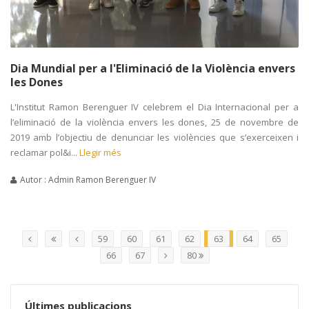
Dia Mundial per a l'Eliminació de la Violència envers
les Dones
L'Institut Ramon Berenguer IV celebrem el Dia Internacional per a
l’eliminació de la violència envers les dones, 25 de novembre de
2019 amb l’objectiu de denunciar les violències que s’exerceixen i
reclamar pol&i...
Llegir més
Autor : Admin Ramon Berenguer IV
59
60
61
62
63
64
65
66
67
80
Últimes publicacions