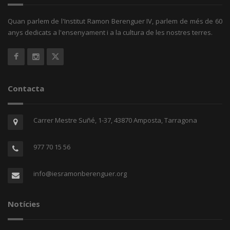
Quan parlem de l'Institut Ramon Berenguer IV, parlem de més de 60
anys dedicats a l'ensenyament i a la cultura de les nostres terres.
Contacta
Carrer Mestre Suñé, 1-37, 43870 Amposta, Tarragona
977 70 15 56
info@iesramonberenguer.org
Notícies