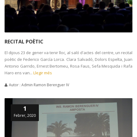
RECITAL POÈTIC
El dijous 23 de gener va tenir lloc, al saló d'actes del centre, un recital
poètic de Federico García Lorca. Clara Salvadó, Dolors Espelta, Juan
Antonio Garrido, Ernest Bertomeu, Rosa Faus, Sefa Mesquida i Rafa
Haro ens van...
Llegir més
Autor : Admin Ramon Berenguer IV
1
Febrer, 2020