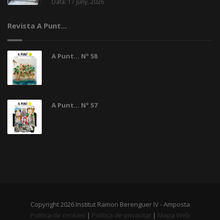
Data: 17 Juny, 2026
Revista A Punt...
A Punt... Nº 58
A Punt... Nº 57
Copyright 2026 Institut Ramon Berenguer IV - Amposta
Política de cookies
|
Política de privacitat
|
Mapa Web