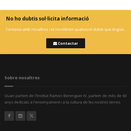
No ho dubtis sol·licita informació
Contacta amb nosaltres i et resoldrem qualsevol dubte que tinguis.
Contactar
Sobre nosaltres
Quan parlem de l'Institut Ramon Berenguer IV, parlem de més de 60
anys dedicats a l'ensenyament i a la cultura de les nostres terres.