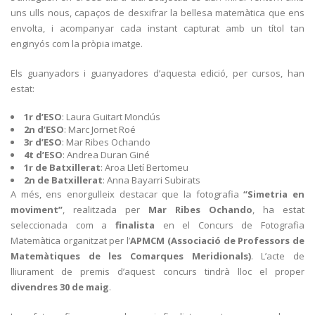
uns ulls nous, capaços de desxifrar la bellesa matemàtica que ens
envolta, i acompanyar cada instant capturat amb un títol tan
enginyós com la pròpia imatge.
Els guanyadors i guanyadores d’aquesta edició, per cursos, han
estat:
1r d’ESO
: Laura Guitart Monclús
2n d’ESO
: Marc Jornet Roé
3r d’ESO
: Mar Ribes Ochando
4t d’ESO
: Andrea Duran Giné
1r de Batxillerat
: Aroa Lletí Bertomeu
2n de Batxillerat
: Anna Bayarri Subirats
A més, ens enorgulleix destacar que la fotografia
“Simetria en
moviment”
, realitzada per
Mar Ribes Ochando
, ha estat
seleccionada com a
finalista
en el Concurs de Fotografia
Matemàtica organitzat per l’
APMCM (Associació de Professors de
Matemàtiques de les Comarques Meridionals)
. L’acte de
lliurament de premis d’aquest concurs tindrà lloc el proper
divendres 30 de maig
.