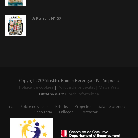
A Punt... Nº 57
Copyright 2026 Institut Ramon Berenguer IV - Amposta
Política de cookies
|
Política de privacitat
|
Mapa Web
Disseny web:
Hitech Informática
Inici
Sobre nosaltres
Estudis
Projectes
Sala de premsa
Secretaria
Enllaços
Contactar