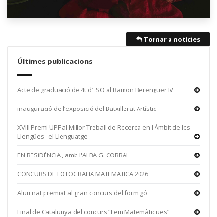
Tornar a notícies
Últimes publicacions
Acte de graduació de 4t d’ESO al Ramon Berenguer IV
inauguració de l’exposició del Batxillerat Artístic
XVIII Premi UPF al Millor Treball de Recerca en l'Àmbit de les
Llengües i el Llenguatge
EN RESiDÈNCiA , amb l'ALBA G. CORRAL
CONCURS DE FOTOGRAFIA MATEMÀTICA 2026
Alumnat premiat al gran concurs del formigó
Final de Catalunya del concurs “Fem Matemàtiques”