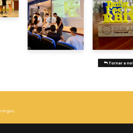
Tornar a not
 tinguis.