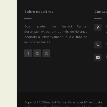
Sobre nosaltres
Contac
Quan parlem de l'Institut Ramon
Berenguer IV, parlem de més de 60 anys
dedicats a l'ensenyament i a la cultura de
les nostres terres.
Copyright 2026 Institut Ramon Berenguer IV - Amposta
Política de cookies
|
Política de privacitat
|
Mapa Web