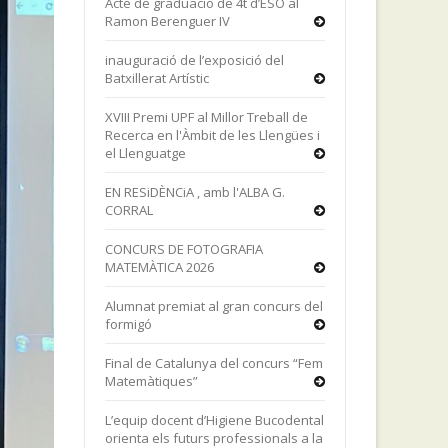
Acte de graduació de 4t d’ESO al
Ramon Berenguer IV
inauguració de l’exposició del
Batxillerat Artístic
XVIII Premi UPF al Millor Treball de
Recerca en l'Àmbit de les Llengües i
el Llenguatge
EN RESiDÈNCiA , amb l'ALBA G.
CORRAL
CONCURS DE FOTOGRAFIA
MATEMÀTICA 2026
Alumnat premiat al gran concurs del
formigó
Final de Catalunya del concurs “Fem
Matemàtiques”
L’equip docent d’Higiene Bucodental
orienta els futurs professionals a la