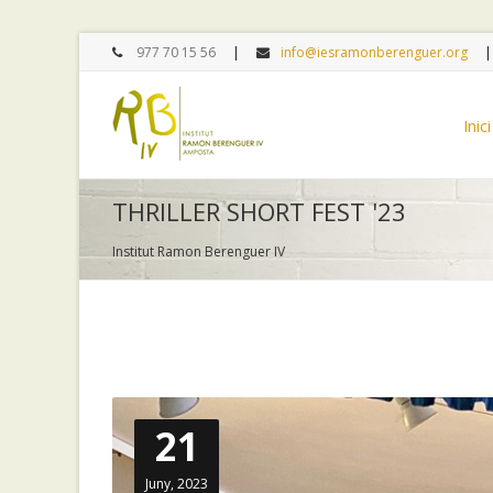
977 70 15 56
info@iesramonberenguer.org
Inici
THRILLER SHORT FEST '23
Institut Ramon Berenguer IV
21
Juny, 2023