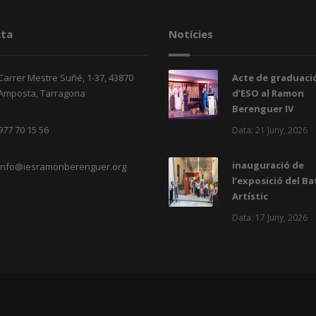
ta
Notícies
Carrer Mestre Suñé, 1-37, 43870
Acte de graduació
Amposta, Tarragona
d’ESO al Ramon
Berenguer IV
977 70 15 56
Data: 21 Juny, 2026
inauguració de
info@iesramonberenguer.org
l’exposició del Ba
Artístic
Data: 17 Juny, 2026