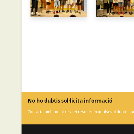
No ho dubtis sol·licita informació
Contacta amb nosaltres i et resoldrem qualsevol dubte que