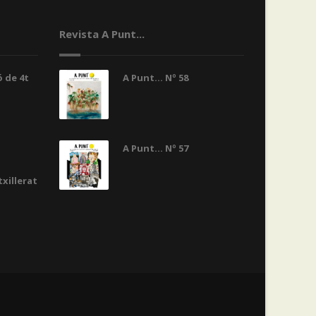
Revista A Punt...
 de 4t
A Punt... Nº 58
A Punt... Nº 57
txillerat