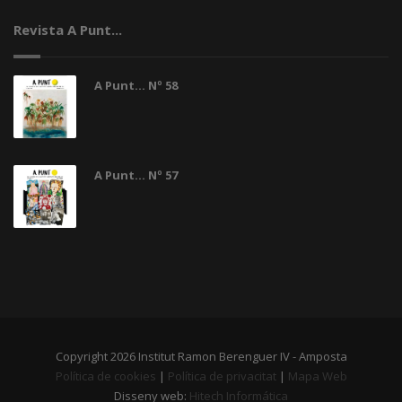
Revista A Punt...
A Punt... Nº 58
A Punt... Nº 57
Copyright 2026 Institut Ramon Berenguer IV - Amposta
Política de cookies
|
Política de privacitat
|
Mapa Web
Disseny web:
Hitech Informática