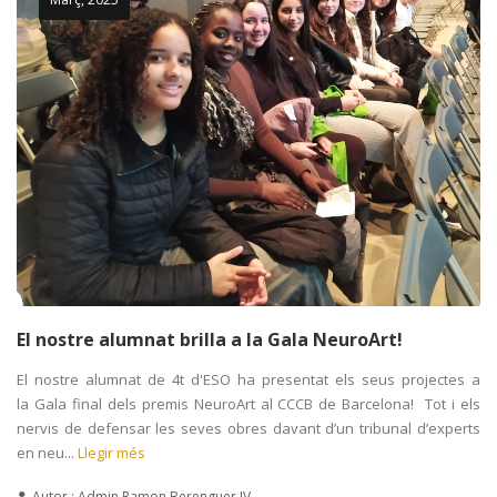
El nostre alumnat brilla a la Gala NeuroArt!
El nostre alumnat de 4t d'ESO ha presentat els seus projectes a
la Gala final dels premis NeuroArt al CCCB de Barcelona! Tot i els
nervis de defensar les seves obres davant d’un tribunal d’experts
en neu...
Llegir més
Autor : Admin Ramon Berenguer IV