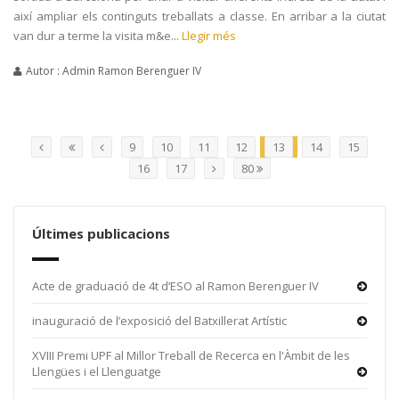
així ampliar els continguts treballats a classe. En arribar a la ciutat
van dur a terme la visita m&e...
Llegir més
Autor : Admin Ramon Berenguer IV
9
10
11
12
13
14
15
16
17
80
Últimes publicacions
Acte de graduació de 4t d’ESO al Ramon Berenguer IV
inauguració de l’exposició del Batxillerat Artístic
XVIII Premi UPF al Millor Treball de Recerca en l'Àmbit de les
Llengües i el Llenguatge