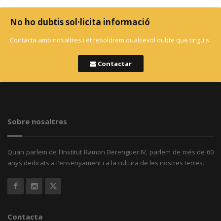
No ho dubtis sol·licita informació
Contacta amb nosaltres i et resoldrem qualsevol dubte que tinguis.
Contactar
Sobre nosaltres
Quan parlem de l'Institut Ramon Berenguer IV, parlem de més de 60
anys dedicats a l'ensenyament i a la cultura de les nostres terres.
Contacta