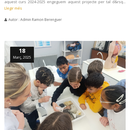
aquest curs 2024-2025 engeguem aquest projecte per tal d&rsq...
Llegir més
Autor : Admin Ramon Berenguer
18
Març, 2025