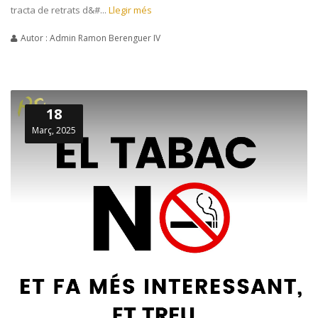
tracta de retrats d&#...
Llegir més
Autor : Admin Ramon Berenguer IV
18
Març, 2025