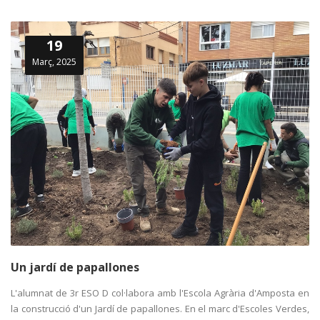
19
Març, 2025
Un jardí de papallones
L'alumnat de 3r ESO D col·labora amb l'Escola Agrària d'Amposta en
la construcció d'un Jardí de papallones. En el marc d'Escoles Verdes,