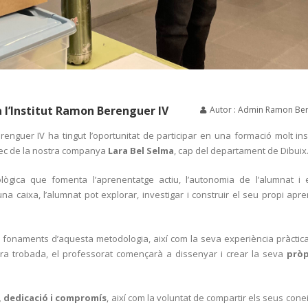
 l’Institut Ramon Berenguer IV
Autor : Admin Ramon Ber
enguer IV ha tingut l’oportunitat de participar en una formació molt in
rec de la nostra companya
Lara Bel Selma
, cap del departament de Dibuix
gica que fomenta l’aprenentatge actiu, l’autonomia de l’alumnat i e
na caixa, l’alumnat pot explorar, investigar i construir el seu propi apr
s fonaments d’aquesta metodologia, així com la seva experiència pràctica 
era trobada, el professorat començarà a dissenyar i crear la seva
pròp
, dedicació i compromís
, així com la voluntat de compartir els seus con