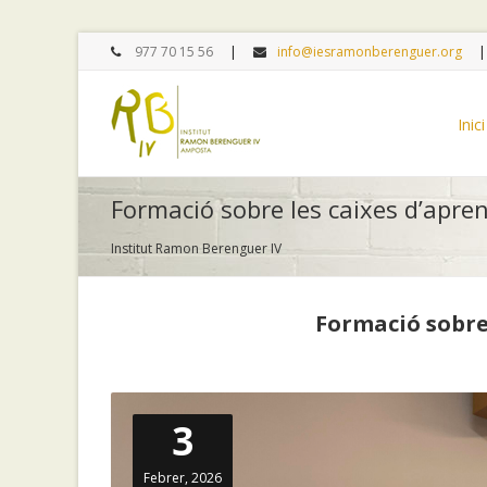
977 70 15 56
info@iesramonberenguer.org
Inici
Formació sobre les caixes d’aprene
Institut Ramon Berenguer IV
Formació sobre
3
Febrer, 2026