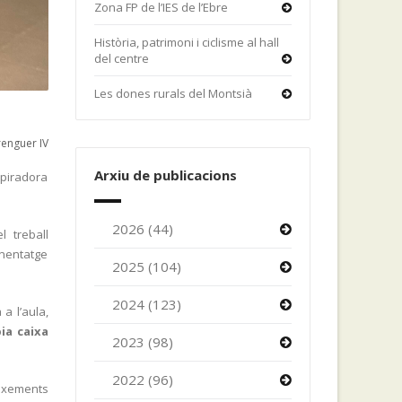
Zona FP de l’IES de l’Ebre
Història, patrimoni i ciclisme al hall
del centre
Les dones rurals del Montsià
enguer IV
Arxiu de publicacions
spiradora
.
2026 (44)
l treball
enentatge
2025 (104)
2024 (123)
a l’aula,
ia caixa
2023 (98)
2022 (96)
eixements