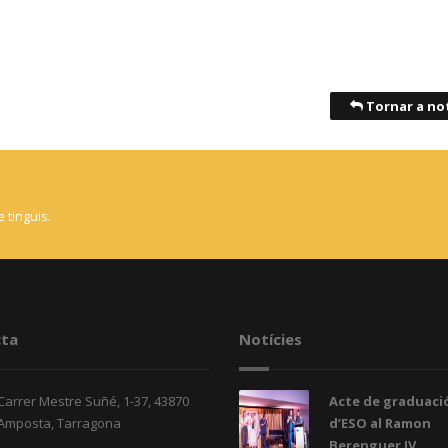
Tornar a not
 tinguis.
ta
Notícies
Carrer Mestre Suñé, 1-37, 43870
Acte de graduació
Amposta, Tarragona
d’ESO al Ramon
Berenguer IV