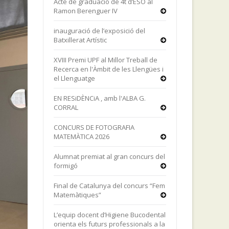
Acte de graduació de 4t d’ESO al
Ramon Berenguer IV
inauguració de l’exposició del
Batxillerat Artístic
XVIII Premi UPF al Millor Treball de
Recerca en l'Àmbit de les Llengües i
el Llenguatge
EN RESiDÈNCiA , amb l'ALBA G.
CORRAL
CONCURS DE FOTOGRAFIA
MATEMÀTICA 2026
Alumnat premiat al gran concurs del
formigó
Final de Catalunya del concurs “Fem
Matemàtiques”
L’equip docent d’Higiene Bucodental
orienta els futurs professionals a la