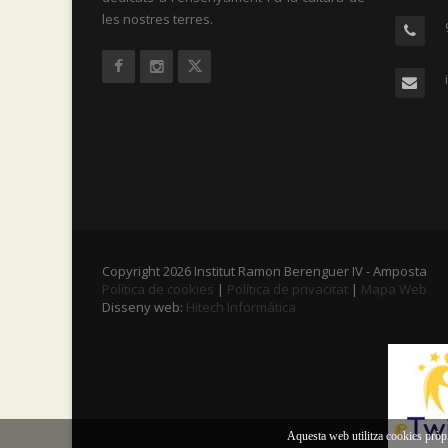
les nostres terres.
Copyright 2026 Institut Ramon Berenguer IV - Amposta
Política de cookies
|
Política de privacitat
|
Mapa Web
Disseny web:
Hitech Informática
Aquesta web utilitza cookies pròpi