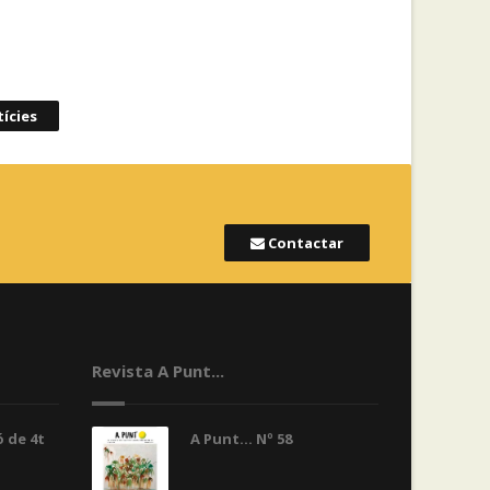
ícies
Contactar
Revista A Punt...
 de 4t
A Punt... Nº 58