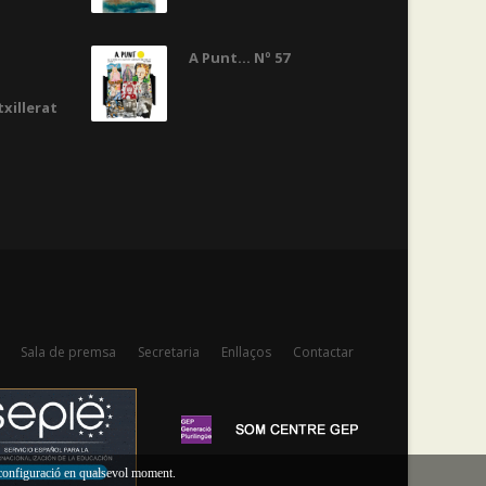
A Punt... Nº 57
txillerat
Sala de premsa
Secretaria
Enllaços
Contactar
a configuració en qualsevol moment.