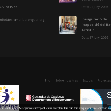
977 70 15 56
Data: 21 Juny, 2026
inauguració de
info@iesramonberenguer.org
l’exposició del Ba
Artístic
Data: 17 Juny, 2026
Inici
Sobre nosaltres
Estudis
Projectes
es i analítiques. Si segueixes navegant, estàs acceptant l'ús que fem d'aquestes. Pots canviar l