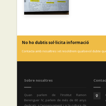
No ho dubtis sol·licita informació
Contacta amb nosaltres i et resoldrem qualsevol dubte que
Sobre nosaltres
Contac
Quan parlem de l'Institut Ramon
Berenguer IV, parlem de més de 60 anys
dedicats a l'ensenyament i a la cultura de