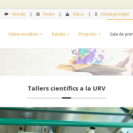
Moodle
Nodes
iEduca
Estratègia Digital
Sobre nosaltres
Estudis
Projectes
Sala de pr
Tallers científics a la URV