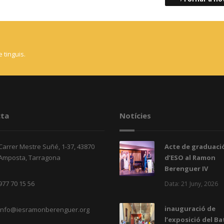
 tinguis.
ta
Notícies
Carrer Mestre Suñé, 1-37, 43870
Acte de graduació
Amposta, Tarragona
d’ESO al Ramon
Berenguer IV
977 70 15 56
Data: 21 Juny, 2026
inauguració de
info@iesramonberenguer.org
l’exposició del Ba