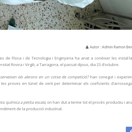
Autor : Admin Ramon Ber
es de Física i de Tecnologia i Enginyeria ha anat a conèixer les instal·l
itat Rovira i Virgili, a Tarragona, el passat dijous, dia 23 d’octubre.
serveixen els alerons en un cotxe de competició?
han conegut i experim
om les proves en túnel de vent per determinar els coeficients d’arrosse
ta química a petita escala
, on han dut a terme tot el procés productiu i ana
rendiment de la producció industrial.