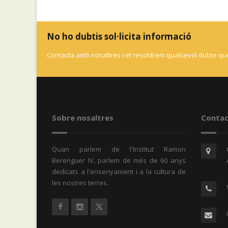
No ho dubtis sol·licita informació
Contacta amb nosaltres i et resoldrem qualsevol dubte que
Sobre nosaltres
Contac
Quan parlem de l'Institut Ramon
Berenguer IV, parlem de més de 60 anys
dedicats a l'ensenyament i a la cultura de
les nostres terres.