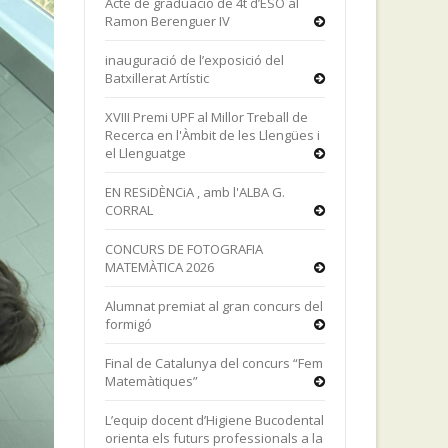
Acte de graduació de 4t d’ESO al
Ramon Berenguer IV
inauguració de l’exposició del
Batxillerat Artístic
XVIII Premi UPF al Millor Treball de
Recerca en l'Àmbit de les Llengües i
el Llenguatge
EN RESiDÈNCiA , amb l'ALBA G.
CORRAL
CONCURS DE FOTOGRAFIA
MATEMÀTICA 2026
Alumnat premiat al gran concurs del
formigó
Final de Catalunya del concurs “Fem
Matemàtiques”
L’equip docent d’Higiene Bucodental
orienta els futurs professionals a la