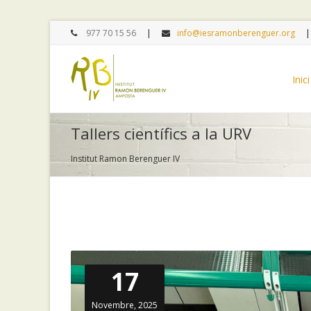
977 70 15 56
info@iesramonberenguer.org
Inici
Tallers científics a la URV
Institut Ramon Berenguer IV
17
Novembre, 2025