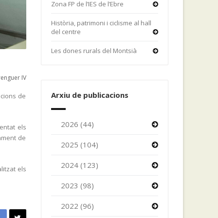
Zona FP de l’IES de l’Ebre
Història, patrimoni i ciclisme al hall
del centre
Les dones rurals del Montsià
enguer IV
Arxiu de publicacions
acions de
2026 (44)
entat els
gament de
2025 (104)
2024 (123)
litzat els
2023 (98)
2022 (96)