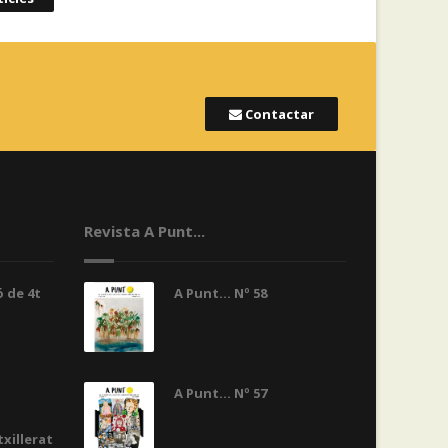
Contactar
Revista A Punt...
 de 4t
A Punt... Nº 58
A Punt... Nº 57
txillerat