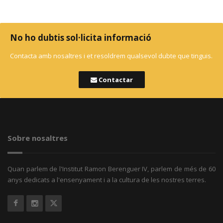
No ho dubtis sol·licita informació
Contacta amb nosaltres i et resoldrem qualsevol dubte que tinguis.
Contactar
Sobre nosaltres
Quan parlem de l'Institut Ramon Berenguer IV, parlem de més de 60
anys dedicats a l'ensenyament i a la cultura de les nostres terres.