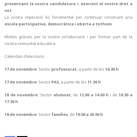
presentant la vostra candidatura
o
exercint el vostre dret a
vot
.
La vostra implicació és fonamental per continuar construint una
escola participativa, democràtica i oberta a tothom
.
Moltes gràcies per la vostra col·laboració i per formar part de la
nostra comunitat educativa.
Calendari d’eleccions:
17 de novembre
: Sector
professorat
, a partir de les
16.30 h
17 de novembre
: Sector
PAS
, a partir de les
11.30 h
18 de novembre
: Sector
alumnat
, de
12.00 a 14.00 h
i de
16.30 a
17.30 h
18 de novembre
: Sector
famílies
, de
19.00 a 20.00 h