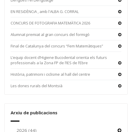
Llengües i el Llenguatge
EN RESiDÈNCiA , amb l'ALBA G. CORRAL
CONCURS DE FOTOGRAFIA MATEMÀTICA 2026
Alumnat premiat al gran concurs del formigó
Final de Catalunya del concurs “Fem Matemàtiques”
L’equip docent d’Higiene Bucodental orienta els futurs
professionals a la Zona FP de l’IES de l’Ebre
Història, patrimoni i ciclisme al hall del centre
Les dones rurals del Montsià
Arxiu de publicacions
2026 (44)