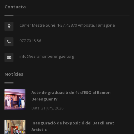
Contacta
Carrer Mestre Suñé, 1-37, 43870 Amposta, Tarragona
977 70 15 56
info@iesramonberenguer.org
Notícies
Acte de graduació de 4t d’ESO al Ramon
Berenguer IV
Data: 21 Juny, 2026
inauguració de l’exposició del Batxillerat
Artístic