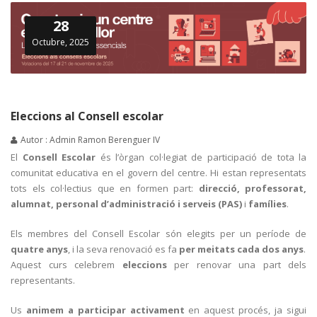
28
Octubre, 2025
Eleccions al Consell escolar
Autor : Admin Ramon Berenguer IV
El
Consell Escolar
és l’òrgan col·legiat de participació de tota la
comunitat educativa en el govern del centre. Hi estan representats
tots els col·lectius que en formen part:
direcció, professorat,
alumnat, personal d’administració i serveis (PAS)
i
famílies
.
Els membres del Consell Escolar són elegits per un període de
quatre anys
, i la seva renovació es fa
per meitats cada dos anys
.
Aquest curs celebrem
eleccions
per renovar una part dels
representants.
Us
animem a participar activament
en aquest procés, ja sigui