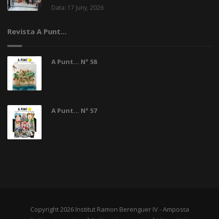
Data: 17 Juny, 2026
Revista A Punt...
A Punt... Nº 58
A Punt... Nº 57
Copyright 2026 Institut Ramon Berenguer IV - Amposta