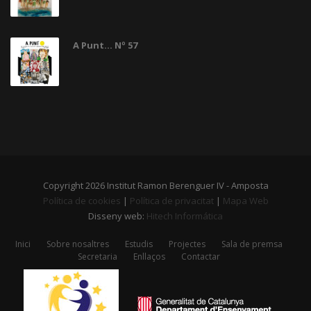
A Punt... Nº 57
Copyright 2026 Institut Ramon Berenguer IV - Amposta
Política de cookies
|
Política de privacitat
|
Mapa Web
Disseny web:
Hitech Informática
Inici
Sobre nosaltres
Estudis
Projectes
Sala de premsa
Secretaria
Enllaços
Contactar