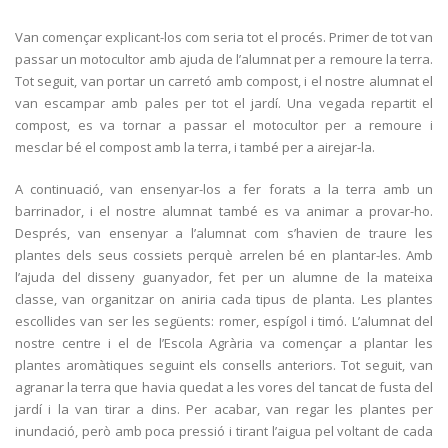
Van començar explicant-los com seria tot el procés. Primer de tot van
passar un motocultor amb ajuda de l’alumnat per a remoure la terra.
Tot seguit, van portar un carretó amb compost, i el nostre alumnat el
van escampar amb pales per tot el jardí. Una vegada repartit el
compost, es va tornar a passar el motocultor per a remoure i
mesclar bé el compost amb la terra, i també per a airejar-la.
A continuació, van ensenyar-los a fer forats a la terra amb un
barrinador, i el nostre alumnat també es va animar a provar-ho.
Després, van ensenyar a l’alumnat com s’havien de traure les
plantes dels seus cossiets perquè arrelen bé en plantar-les. Amb
l’ajuda del disseny guanyador, fet per un alumne de la mateixa
classe, van organitzar on aniria cada tipus de planta. Les plantes
escollides van ser les següents: romer, espígol i timó. L’alumnat del
nostre centre i el de l’Escola Agrària va començar a plantar les
plantes aromàtiques seguint els consells anteriors. Tot seguit, van
agranar la terra que havia quedat a les vores del tancat de fusta del
jardí i la van tirar a dins. Per acabar, van regar les plantes per
inundació, però amb poca pressió i tirant l’aigua pel voltant de cada