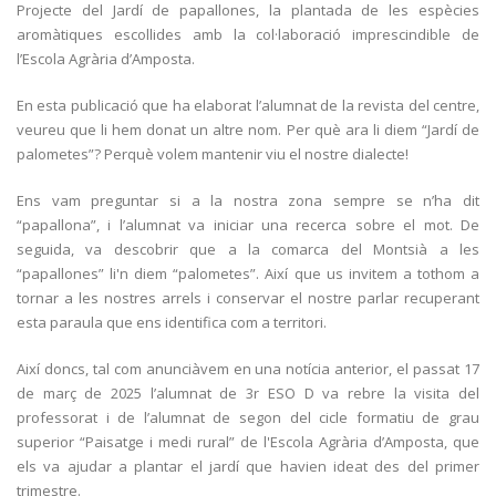
Projecte del Jardí de papallones, la plantada de les espècies
aromàtiques escollides amb la col·laboració imprescindible de
l’Escola Agrària d’Amposta.
En esta publicació que ha elaborat l’alumnat de la revista del centre,
veureu que li hem donat un altre nom. Per què ara li diem “Jardí de
palometes”? Perquè volem mantenir viu el nostre dialecte!
Ens vam preguntar si a la nostra zona sempre se n’ha dit
“papallona”, i l’alumnat va iniciar una recerca sobre el mot. De
seguida, va descobrir que a la comarca del Montsià a les
“papallones” li'n diem “palometes”. Així que us invitem a tothom a
tornar a les nostres arrels i conservar el nostre parlar recuperant
esta paraula que ens identifica com a territori.
Així doncs, tal com anunciàvem en una notícia anterior, el passat 17
de març de 2025 l’alumnat de 3r ESO D va rebre la visita del
professorat i de l’alumnat de segon del cicle formatiu de grau
superior “Paisatge i medi rural” de l'Escola Agrària d’Amposta, que
els va ajudar a plantar el jardí que havien ideat des del primer
trimestre.