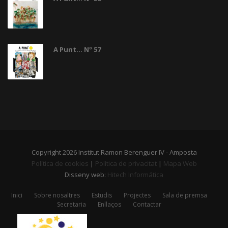
A Punt... Nº 57
Copyright 2026 Institut Ramon Berenguer IV - Amposta
Política de cookies
|
Política de privacitat
|
Mapa Web
Disseny web:
Hitech Informática
Inici
Sobre nosaltres
Estudis
Projectes
Sala de premsa
Secretaria
Enllaços
Contactar