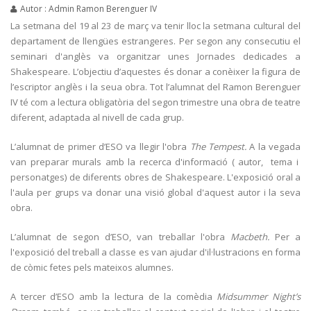
Autor : Admin Ramon Berenguer IV
La setmana del 19 al 23 de març va tenir lloc la setmana cultural del
departament de llengües estrangeres. Per segon any consecutiu el
seminari d'anglès va organitzar unes Jornades dedicades a
Shakespeare. L’objectiu d’aquestes és donar a conèixer la figura de
l’escriptor anglès i la seua obra. Tot l’alumnat del Ramon Berenguer
IV té com a lectura obligatòria del segon trimestre una obra de teatre
diferent, adaptada al nivell de cada grup.
L’alumnat de primer d’ESO va llegir l'obra
The
Tempest.
A la vegada
van preparar murals amb la recerca d'informació ( autor, tema i
personatges) de diferents obres de Shakespeare. L'exposició oral a
l'aula per grups va donar una visió global d'aquest autor i la seva
obra.
L’alumnat de segon d’ESO, van treballar l'obra
Macbeth.
Per a
l'exposició del treball a classe es van ajudar d'il·lustracions en forma
de còmic fetes pels mateixos alumnes.
A tercer d’ESO amb la lectura de la comèdia
Midsummer
Night
’
s