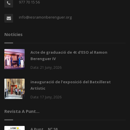
977 70 15 56
info@iesramonberenguer.org
Notícies
Acte de graduació de 4t d’ESO al Ramon
Berenguer IV
Data: 21 Juny, 2026
inauguració de l’exposició del Batxillerat
Artístic
Data: 17 Juny, 2026
Revista A Punt...
A Punt... Nº 58