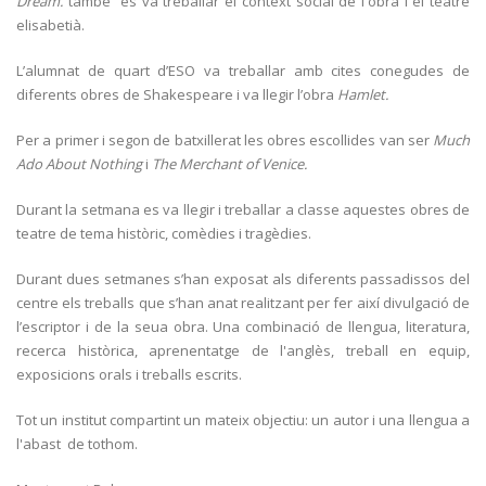
Dream.
també es va treballar el context social de l'obra i el teatre
elisabetià.
L’alumnat de quart d’ESO va treballar amb cites conegudes de
diferents obres de Shakespeare i va llegir l’obra
Hamlet.
Per a primer i segon de batxillerat les obres escollides van ser
Much
Ado
About
Nothing
i
The
Merchant
of
Venice.
Durant la setmana es va llegir i treballar a classe aquestes obres de
teatre de tema històric, comèdies i tragèdies.
Durant dues setmanes s’han exposat als diferents passadissos del
centre els treballs que s’han anat realitzant per fer així divulgació de
l’escriptor i de la seua obra. Una combinació de llengua, literatura,
recerca històrica, aprenentatge de l'anglès, treball en equip,
exposicions orals i treballs escrits.
Tot un institut compartint un mateix objectiu: un autor i una llengua a
l'abast de tothom.