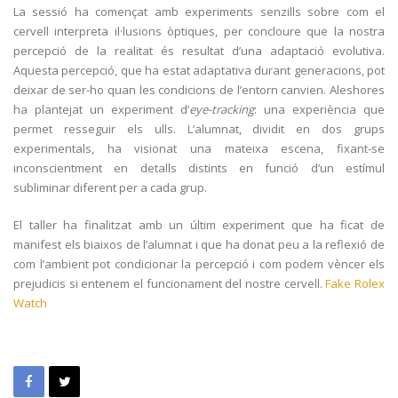
La sessió ha començat amb experiments senzills sobre com el
cervell interpreta il·lusions òptiques, per concloure que la nostra
percepció de la realitat és resultat d’una adaptació evolutiva.
Aquesta percepció, que ha estat adaptativa durant generacions, pot
deixar de ser-ho quan les condicions de l’entorn canvien. Aleshores
ha plantejat un experiment d’
eye-tracking
: una experiència que
permet resseguir els ulls. L’alumnat, dividit en dos grups
experimentals, ha visionat una mateixa escena, fixant-se
inconscientment en detalls distints en funció d’un estímul
subliminar diferent per a cada grup.
El taller ha finalitzat amb un últim experiment que ha ficat de
manifest els biaixos de l’alumnat i que ha donat peu a la reflexió de
com l’ambient pot condicionar la percepció i com podem vèncer els
prejudicis si entenem el funcionament del nostre cervell.
Fake Rolex
Watch