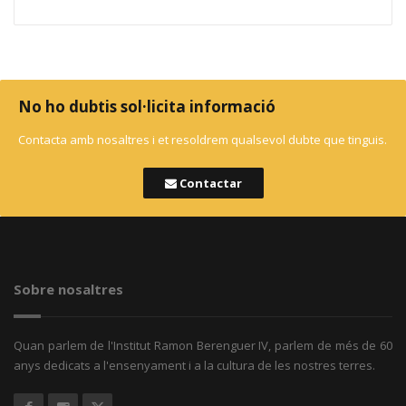
No ho dubtis sol·licita informació
Contacta amb nosaltres i et resoldrem qualsevol dubte que tinguis.
Contactar
Sobre nosaltres
Quan parlem de l'Institut Ramon Berenguer IV, parlem de més de 60
anys dedicats a l'ensenyament i a la cultura de les nostres terres.