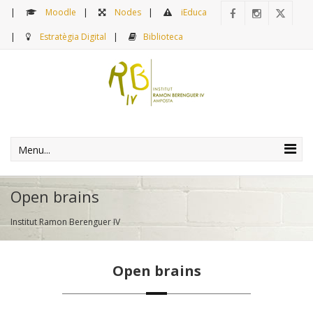
Moodle
Nodes
iEduca
Estratègia Digital
Biblioteca
Menu...
Open brains
Institut Ramon Berenguer IV
Open brains