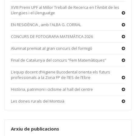
XVIII Premi UPF al Millor Treball de Recerca en l'Àmbit de les
Llengües i el Llenguatge
EN RESiDÈNCiA , amb l'ALBA G. CORRAL
CONCURS DE FOTOGRAFIA MATEMÀTICA 2026
Alumnat premiat al gran concurs del formigó
Final de Catalunya del concurs “Fem Matemàtiques”
L’equip docent d’Higiene Bucodental orienta els futurs
professionals a la Zona FP de l’IES de l’Ebre
Història, patrimoni i ciclisme al hall del centre
Les dones rurals del Montsià
Arxiu de publicacions