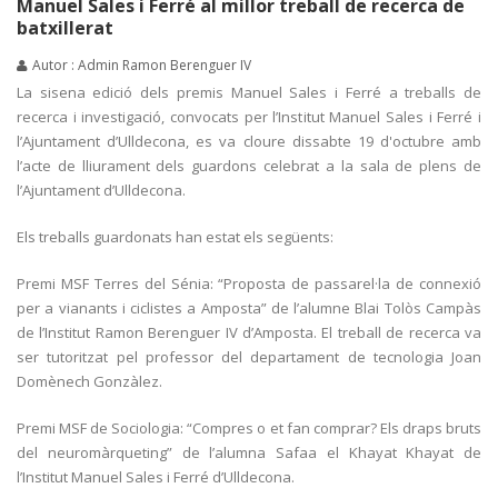
Manuel Sales i Ferré al millor treball de recerca de
batxillerat
Autor : Admin Ramon Berenguer IV
La sisena edició dels premis Manuel Sales i Ferré a treballs de
recerca i investigació, convocats per l’Institut Manuel Sales i Ferré i
l’Ajuntament d’Ulldecona, es va cloure dissabte 19 d'octubre amb
l’acte de lliurament dels guardons celebrat a la sala de plens de
l’Ajuntament d’Ulldecona.
Els treballs guardonats han estat els següents:
Premi MSF Terres del Sénia: “Proposta de passarel·la de connexió
per a vianants i ciclistes a Amposta” de l’alumne Blai Tolòs Campàs
de l’Institut Ramon Berenguer IV d’Amposta. El treball de recerca va
ser tutoritzat pel professor del departament de tecnologia Joan
Domènech Gonzàlez.
Premi MSF de Sociologia: “Compres o et fan comprar? Els draps bruts
del neuromàrqueting” de l’alumna Safaa el Khayat Khayat de
l’Institut Manuel Sales i Ferré d’Ulldecona.