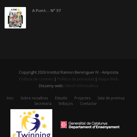
A Punt... Nº 57
Copyright 2026 Institut Ramon Berenguer IV - Amposta
Política de cookies
|
Política de privacitat
|
Mapa Web
Disseny web:
Hitech Informática
Inici
Sobre nosaltres
Estudis
Projectes
Sala de premsa
Secretaria
Enllaços
Contactar