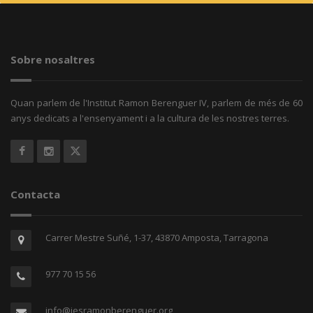
Sobre nosaltres
Quan parlem de l'Institut Ramon Berenguer IV, parlem de més de 60
anys dedicats a l'ensenyament i a la cultura de les nostres terres.
Contacta
Carrer Mestre Suñé, 1-37, 43870 Amposta, Tarragona
977 70 15 56
info@iesramonberenguer.org