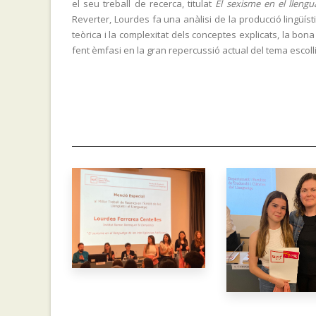
el seu treball de recerca, titulat
El sexisme en el llenguat
Reverter, Lourdes fa una anàlisi de la producció lingüíst
teòrica i la complexitat dels conceptes explicats, la bon
fent èmfasi en la gran repercussió actual del tema escollit