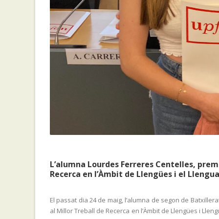
L’alumna Lourdes Ferreres Centelles, premi
Recerca en l’Àmbit de Llengües i el Llengu
El passat dia 24 de maig, l’alumna de segon de Batxillera
al Millor Treball de Recerca en l’Àmbit de Llengües i Llen