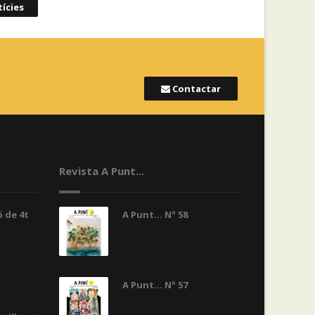
ícies
Contactar
Revista A Punt...
 de 4t
A Punt... Nº 58
A Punt... Nº 57