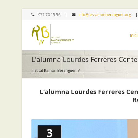
977 70 15 56
info@iesramonberenguer.org
Inici
L’alumna Lourdes Ferreres Centel
Institut Ramon Berenguer IV
L’alumna Lourdes Ferreres Cent
R
3