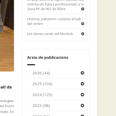
orienta els futurs professionals a la
Zona FP de l’IES de l’Ebre
Història, patrimoni i ciclisme al hall
del centre
Les dones rurals del Montsià
Arxiu de publicacions
2026 (44)
2025 (104)
all de
2024 (123)
Berenguer
2023 (98)
del Premi
entats. En