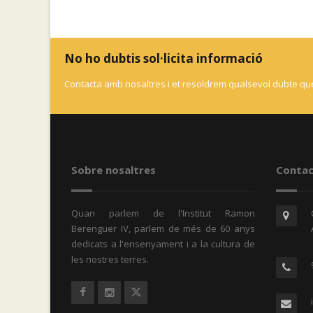
No ho dubtis sol·licita informació
Contacta amb nosaltres i et resoldrem qualsevol dubte que
Sobre nosaltres
Contac
Quan parlem de l'Institut Ramon
Berenguer IV, parlem de més de 60 anys
dedicats a l'ensenyament i a la cultura de
les nostres terres.