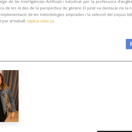
ge de les Intel·ligències Artificials
i tutoritzat per la professora d’angl
ica de les AI des de la perspectiva de gènere. El jurat va destacar-ne la ri
a implementació de les metodologies emprades i la selecció del corpus bibl
 per al treball.
replica rolex us