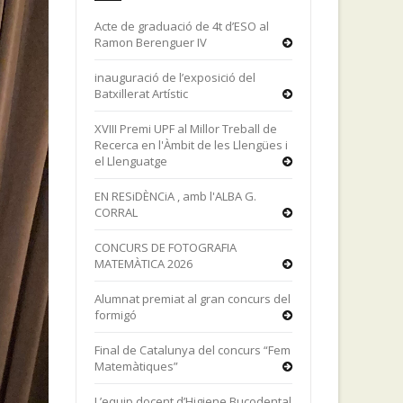
Acte de graduació de 4t d’ESO al
Ramon Berenguer IV
inauguració de l’exposició del
Batxillerat Artístic
XVIII Premi UPF al Millor Treball de
Recerca en l'Àmbit de les Llengües i
el Llenguatge
EN RESiDÈNCiA , amb l'ALBA G.
CORRAL
CONCURS DE FOTOGRAFIA
MATEMÀTICA 2026
Alumnat premiat al gran concurs del
formigó
Final de Catalunya del concurs “Fem
Matemàtiques”
L’equip docent d’Higiene Bucodental