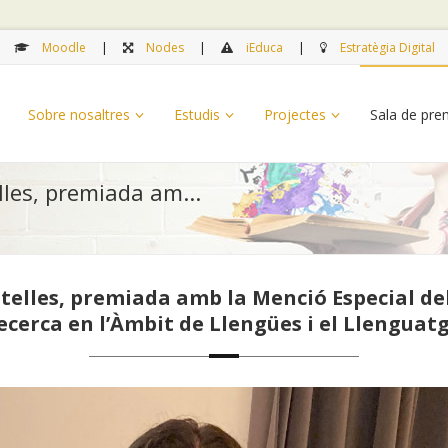
Moodle
Nodes
iEduca
Estratègia Digital
Sobre nosaltres
Estudis
Projectes
Sala de pr
les, premiada am...
elles, premiada amb la Menció Especial del
ecerca en l’Àmbit de Llengües i el Llenguatg