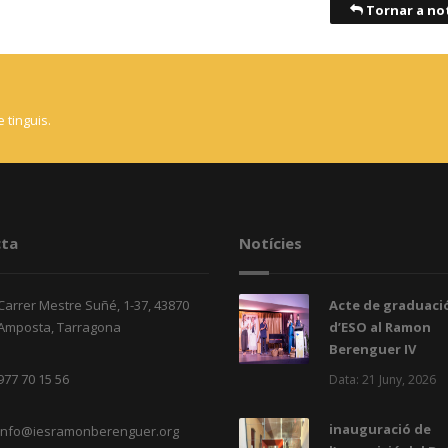
Tornar a not
 tinguis.
ta
Notícies
Carrer Mestre Suñé, 1-37, 43870
Acte de graduació
Amposta, Tarragona
d’ESO al Ramon
Berenguer IV
977 70 15 56
Data: 21 Juny, 2026
inauguració de
info@iesramonberenguer.org