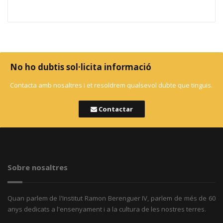
No ho dubtis sol·licita informació
Contacta amb nosaltres i et resoldrem qualsevol dubte que tinguis.
Contactar
Sobre nosaltres
Quan parlem de l'Institut Ramon Berenguer IV, parlem de més de 60
anys dedicats a l'ensenyament i a la cultura de les nostres terres.