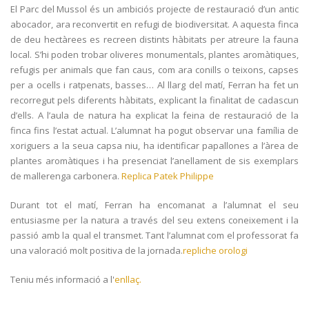
El Parc del Mussol és un ambiciós projecte de restauració d’un antic
abocador, ara reconvertit en refugi de biodiversitat. A aquesta finca
de deu hectàrees es recreen distints hàbitats per atreure la fauna
local. S’hi poden trobar oliveres monumentals, plantes aromàtiques,
refugis per animals que fan caus, com ara conills o teixons, capses
per a ocells i ratpenats, basses… Al llarg del matí, Ferran ha fet un
recorregut pels diferents hàbitats, explicant la finalitat de cadascun
d’ells. A l’aula de natura ha explicat la feina de restauració de la
finca fins l’estat actual. L’alumnat ha pogut observar una família de
xoriguers a la seua capsa niu, ha identificar papallones a l’àrea de
plantes aromàtiques i ha presenciat l’anellament de sis exemplars
de mallerenga carbonera.
Replica Patek Philippe
Durant tot el matí, Ferran ha encomanat a l’alumnat el seu
entusiasme per la natura a través del seu extens coneixement i la
passió amb la qual el transmet. Tant l’alumnat com el professorat fa
una valoració molt positiva de la jornada.
repliche orologi
Teniu més informació a l'
enllaç.