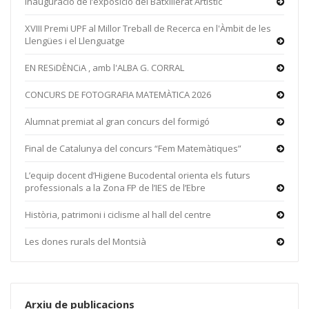
inauguració de l’exposició del Batxillerat Artístic
XVIII Premi UPF al Millor Treball de Recerca en l'Àmbit de les
Llengües i el Llenguatge
EN RESiDÈNCiA , amb l'ALBA G. CORRAL
CONCURS DE FOTOGRAFIA MATEMÀTICA 2026
Alumnat premiat al gran concurs del formigó
Final de Catalunya del concurs “Fem Matemàtiques”
L’equip docent d’Higiene Bucodental orienta els futurs
professionals a la Zona FP de l’IES de l’Ebre
Història, patrimoni i ciclisme al hall del centre
Les dones rurals del Montsià
Arxiu de publicacions