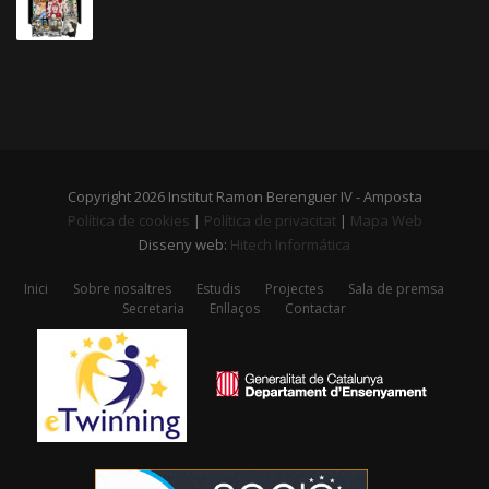
Copyright 2026 Institut Ramon Berenguer IV - Amposta
Política de cookies
|
Política de privacitat
|
Mapa Web
Disseny web:
Hitech Informática
Inici
Sobre nosaltres
Estudis
Projectes
Sala de premsa
Secretaria
Enllaços
Contactar