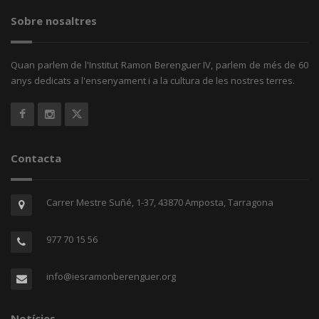
Sobre nosaltres
Quan parlem de l'Institut Ramon Berenguer IV, parlem de més de 60
anys dedicats a l'ensenyament i a la cultura de les nostres terres.
Contacta
Carrer Mestre Suñé, 1-37, 43870 Amposta, Tarragona
977 70 15 56
info@iesramonberenguer.org
Notícies