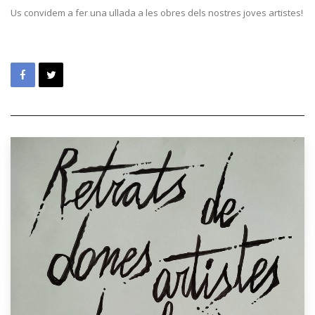
Us convidem a fer una ullada a les obres dels nostres joves artistes!