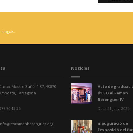
 tinguis.
ta
Notícies
Carrer Mestre Suñé, 1-37, 43870
Acte de graduació
Amposta, Tarragona
d’ESO al Ramon
Berenguer IV
977 70 15 56
Data: 21 Juny, 2026
inauguració de
info@iesramonberenguer.org
l’exposició del Ba