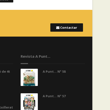
Contactar
Revista A Punt...
 de 4t
A Punt... Nº 58
A Punt... Nº 57
txillerat