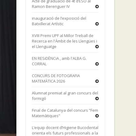
Acte de graduació de 4t d’ESO al
Ramon Berenguer IV
inauguració de l’exposició del
Batxillerat Artístic
XVIII Premi UPF al Millor Treball de
Recerca en l'Àmbit de les Llengües i
el Llenguatge
EN RESiDÈNCiA , amb l'ALBA G.
CORRAL
CONCURS DE FOTOGRAFIA
MATEMÀTICA 2026
Alumnat premiat al gran concurs del
formigó
Final de Catalunya del concurs “Fem
Matemàtiques”
L’equip docent d’Higiene Bucodental
orienta els futurs professionals a la