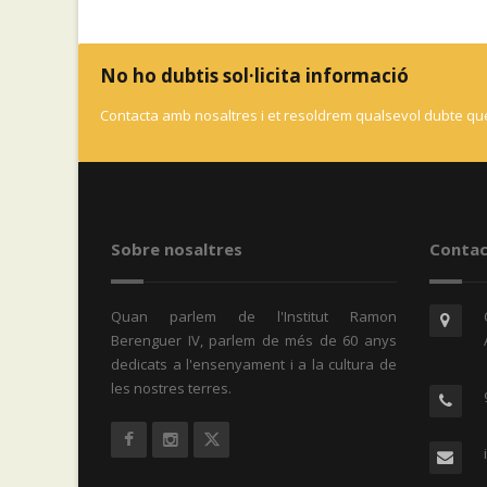
No ho dubtis sol·licita informació
Contacta amb nosaltres i et resoldrem qualsevol dubte que
Sobre nosaltres
Contac
Quan parlem de l'Institut Ramon
Berenguer IV, parlem de més de 60 anys
dedicats a l'ensenyament i a la cultura de
les nostres terres.