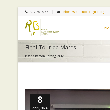
977 70 15 56
info@iesramonberenguer.org
Inici
Final Tour de Mates
Institut Ramon Berenguer IV
8
Abril, 2024