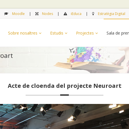
Moodle
Nodes
iEduca
Estratègia Digital
Sobre nosaltres
Estudis
Projectes
Sala de pr
roart
Acte de cloenda del projecte Neuroart