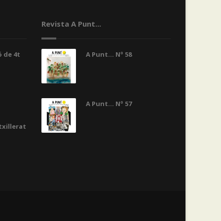
Revista A Punt...
 de 4t
A Punt... Nº 58
A Punt... Nº 57
txillerat