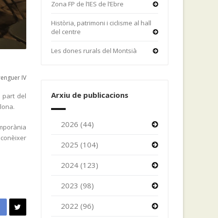
Zona FP de l’IES de l’Ebre
Història, patrimoni i ciclisme al hall
del centre
Les dones rurals del Montsià
enguer IV
Arxiu de publicacions
 part del
elona.
2026 (44)
emporània
 conèixer
2025 (104)
2024 (123)
2023 (98)
2022 (96)