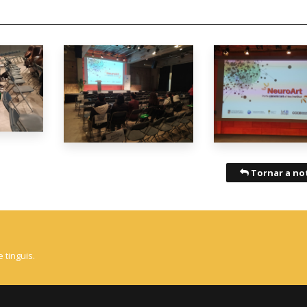
Tornar a not
 tinguis.