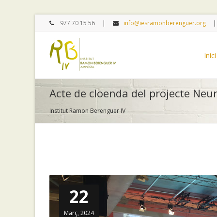
977 70 15 56
info@iesramonberenguer.org
Inici
Acte de cloenda del projecte Neu
Institut Ramon Berenguer IV
22
Març, 2024