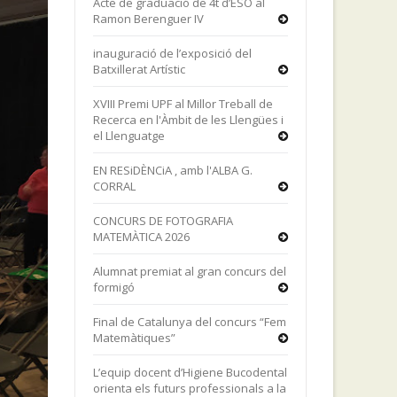
Acte de graduació de 4t d’ESO al
Ramon Berenguer IV
inauguració de l’exposició del
Batxillerat Artístic
XVIII Premi UPF al Millor Treball de
Recerca en l'Àmbit de les Llengües i
el Llenguatge
EN RESiDÈNCiA , amb l'ALBA G.
CORRAL
CONCURS DE FOTOGRAFIA
MATEMÀTICA 2026
Alumnat premiat al gran concurs del
formigó
Final de Catalunya del concurs “Fem
Matemàtiques”
L’equip docent d’Higiene Bucodental
orienta els futurs professionals a la