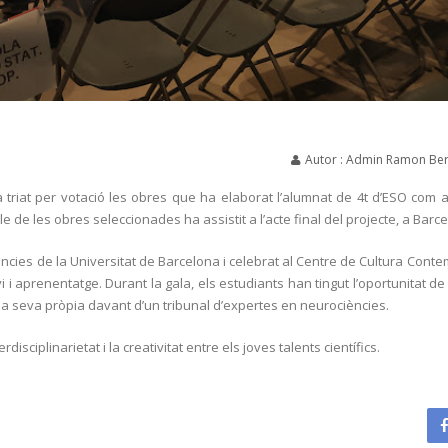
Autor : Admin Ramon Ber
triat per votació les obres que ha elaborat l’alumnat de 4t d’ESO com a
e de les obres seleccionades ha assistit a l’acte final del projecte, a Barc
cies de la Universitat de Barcelona i celebrat al Centre de Cultura Cont
 i aprenentatge. Durant la gala, els estudiants han tingut l’oportunitat de
r la seva pròpia davant d’un tribunal d’expertes en neurociències.
ciplinarietat i la creativitat entre els joves talents científics.