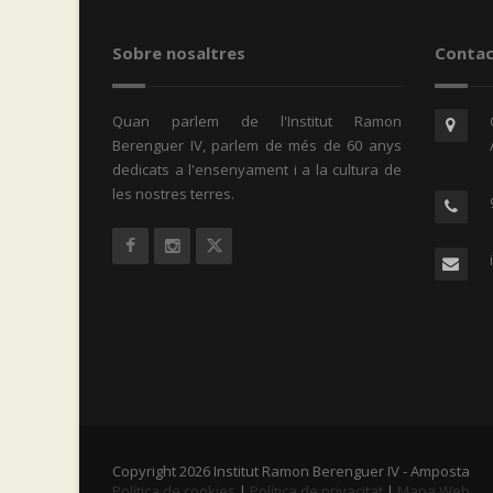
Sobre nosaltres
Contac
Quan parlem de l'Institut Ramon
Berenguer IV, parlem de més de 60 anys
dedicats a l'ensenyament i a la cultura de
les nostres terres.
Copyright 2026 Institut Ramon Berenguer IV - Amposta
Política de cookies
|
Política de privacitat
|
Mapa Web