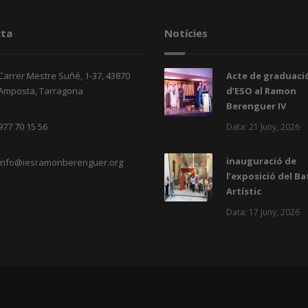
ta
Notícies
Carrer Mestre Suñé, 1-37, 43870
Acte de graduació
Amposta, Tarragona
d’ESO al Ramon
Berenguer IV
977 70 15 56
Data: 21 Juny, 2026
inauguració de
info@iesramonberenguer.org
l’exposició del Ba
Artístic
Data: 17 Juny, 2026