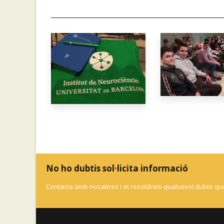
No ho dubtis sol·licita informació
Contacta amb nosaltres i et resoldrem qualsevol dubte que