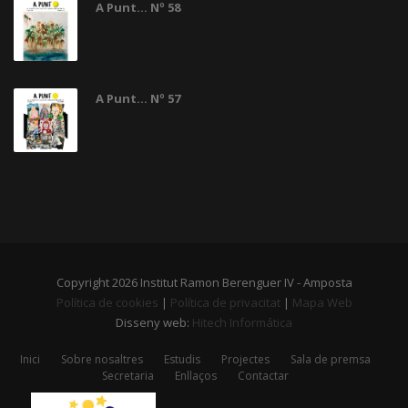
A Punt... Nº 58
A Punt... Nº 57
Copyright 2026 Institut Ramon Berenguer IV - Amposta
Política de cookies
|
Política de privacitat
|
Mapa Web
Disseny web:
Hitech Informática
Inici
Sobre nosaltres
Estudis
Projectes
Sala de premsa
Secretaria
Enllaços
Contactar