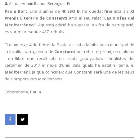
Autor : Admin Ramon Berenguer IV
Paula Bort
, una alumna de
4t ESO B
, ha quedat
finalista
als
XI
Premis Literaris de Constantí
amb el seu relat
"Las ninfas del
Mediterráneo"
. Aquesta edició ha superat la xifra de participació;
es varen presentar 417 treballs.
El diumenge 4 de febrer la Paula assistí a la biblioteca municipal de
la localitat tarragonina de
Constantí
per rebre el premi, un diploma
i un llibre que recull tots els relats guanyadors i finalistes del
certamen de 2017 el nexe d'unió dels quals ha estat el tema, el
Mediterrani
, ja que coincideix que Constantí serà una de les seus
dels propers Jocs Mediterranis.
Enhorabona, Paula