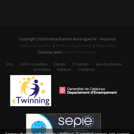
Copyright 2026 Institut Ramon Berenguer IV - Amposta
Política de cookies
|
Política de privacitat
|
Mapa Web
Disseny web:
Hitech Informática
Inici
Sobre nosaltres
Estudis
Projectes
Sala de premsa
Secretaria
Enllaços
Contactar
Aquesta web utilitza cookies pròpies i analítiques. Si segueixes navegant, estàs acceptant