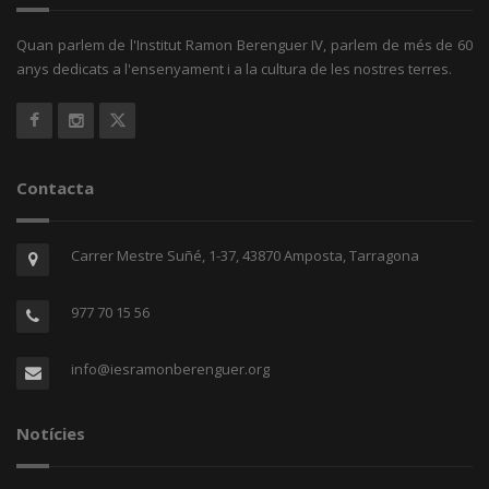
Quan parlem de l'Institut Ramon Berenguer IV, parlem de més de 60
anys dedicats a l'ensenyament i a la cultura de les nostres terres.
Contacta
Carrer Mestre Suñé, 1-37, 43870 Amposta, Tarragona
977 70 15 56
info@iesramonberenguer.org
Notícies