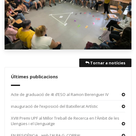
Tornar a notícies
Últimes publicacions
Acte de graduació de 4t d’ESO al Ramon Berenguer IV
inauguració de l’exposició del Batxillerat Artístic
XVIII Premi UPF al Millor Treball de Recerca en l'Àmbit de les
Llengües i el Llenguatge
EN RESiDÈNCiA , amb l'ALBA G. CORRAL