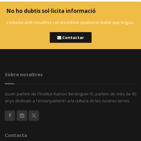
No ho dubtis sol·licita informació
Contacta amb nosaltres i et resoldrem qualsevol dubte que tinguis.
Contactar
Sobre nosaltres
Quan parlem de l'Institut Ramon Berenguer IV, parlem de més de 60
anys dedicats a l'ensenyament i a la cultura de les nostres terres.
Contacta