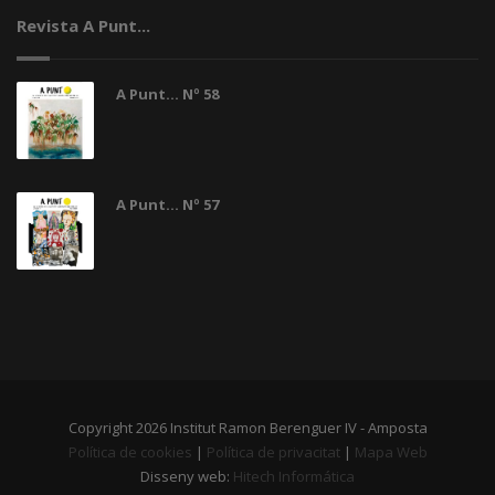
Revista A Punt...
A Punt... Nº 58
A Punt... Nº 57
Copyright 2026 Institut Ramon Berenguer IV - Amposta
Política de cookies
|
Política de privacitat
|
Mapa Web
Disseny web:
Hitech Informática