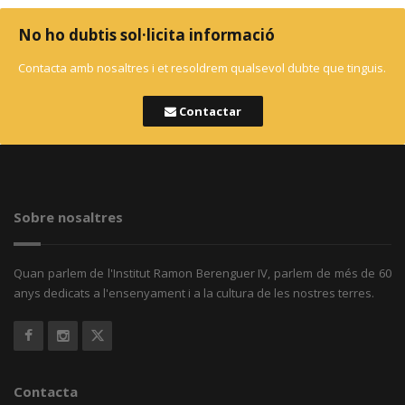
No ho dubtis sol·licita informació
Contacta amb nosaltres i et resoldrem qualsevol dubte que tinguis.
Contactar
Sobre nosaltres
Quan parlem de l'Institut Ramon Berenguer IV, parlem de més de 60
anys dedicats a l'ensenyament i a la cultura de les nostres terres.
Contacta