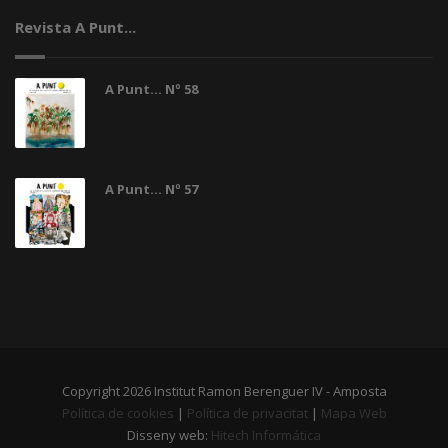
Revista A Punt...
A Punt... Nº 58
A Punt... Nº 57
Copyright 2026 Institut Ramon Berenguer IV - Amposta
Política de cookies
|
Política de privacitat
|
Mapa Web
Disseny web:
Hitech Informática