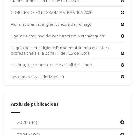
EN RESiDÈNCiA , amb l'ALBA G. CORRAL
CONCURS DE FOTOGRAFIA MATEMÀTICA 2026
Alumnat premiat al gran concurs del formigó
Final de Catalunya del concurs “Fem Matemàtiques”
L’equip docent d’Higiene Bucodental orienta els futurs
professionals a la Zona FP de l’IES de l’Ebre
Història, patrimoni i ciclisme al hall del centre
Les dones rurals del Montsià
Arxiu de publicacions
2026 (44)
2025 (104)