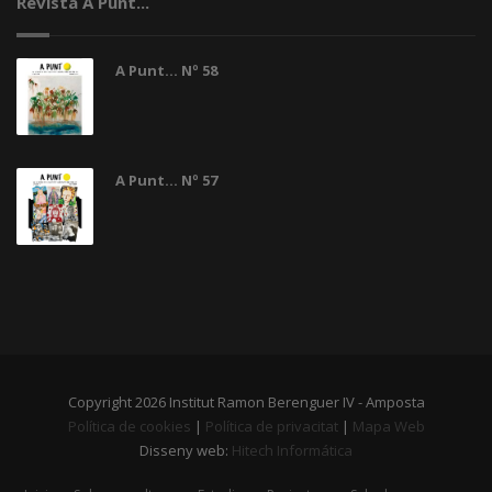
Revista A Punt...
A Punt... Nº 58
A Punt... Nº 57
Copyright 2026 Institut Ramon Berenguer IV - Amposta
Política de cookies
|
Política de privacitat
|
Mapa Web
Disseny web:
Hitech Informática