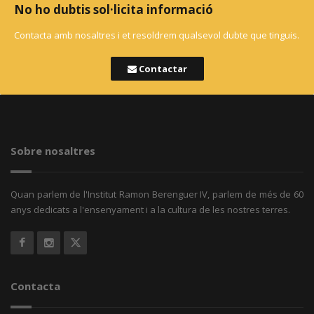
No ho dubtis sol·licita informació
Contacta amb nosaltres i et resoldrem qualsevol dubte que tinguis.
Contactar
Sobre nosaltres
Quan parlem de l'Institut Ramon Berenguer IV, parlem de més de 60
anys dedicats a l'ensenyament i a la cultura de les nostres terres.
Contacta