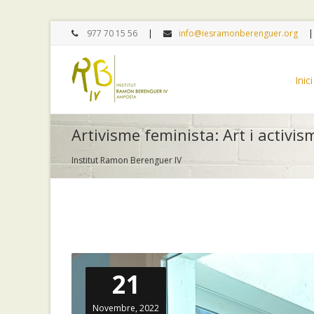
977 70 15 56
info@iesramonberenguer.org
Inici
Artivisme feminista: Art i activis
Institut Ramon Berenguer IV
21
Novembre, 2022