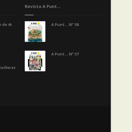
Revista A Punt...
 de 4t
A Punt... Nº 58
A Punt... Nº 57
txillerat