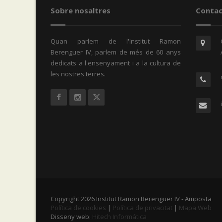
Sobre nosaltres
Contac
Quan parlem de l'Institut Ramon
Berenguer IV, parlem de més de 60 anys
dedicats a l'ensenyament i a la cultura de
les nostres terres.
Copyright 2026 Institut Ramon Berenguer IV - Amposta
Política de cookies
|
Política de privacitat
|
Mapa Web
Disseny web:
Hitech Informática