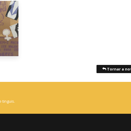
Tornar a not
 tinguis.