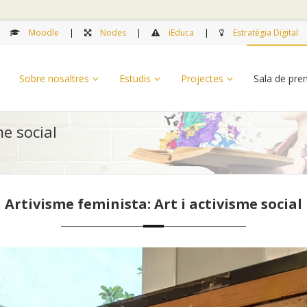
Moodle
Nodes
iEduca
Estratègia Digital
Sobre nosaltres
Estudis
Projectes
Sala de pr
me social
Artivisme feminista: Art i activisme social