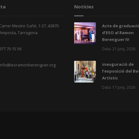
ta
Notícies
Carrer Mestre Suñé, 1-37, 43870
Acte de graduació
Amposta, Tarragona
d’ESO al Ramon
Berenguer IV
977 70 15 56
Data: 21 Juny, 2026
inauguració de
info@iesramonberenguer.org
l’exposició del Ba
Artístic
Data: 17 Juny, 2026