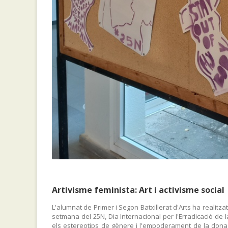
Artivisme feminista: Art i activisme social
L'alumnat de Primer i Segon Batxillerat d'Arts ha realitzat 
setmana del 25N, Dia Internacional per l'Erradicació de l
els estereotips de gènere i l'empoderament de la dona