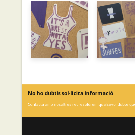
No ho dubtis sol·licita informació
Contacta amb nosaltres i et resoldrem qualsevol dubte que