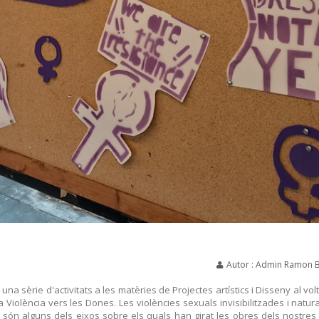
Autor : Admin Ramon 
una sèrie d'activitats a les matèries de Projectes artístics i Disseny al vol
a Violència vers les Dones. Les violències sexuals invisibilitzades i natura
 són alguns dels eixos sobre els quals han girat les obres dels nostre