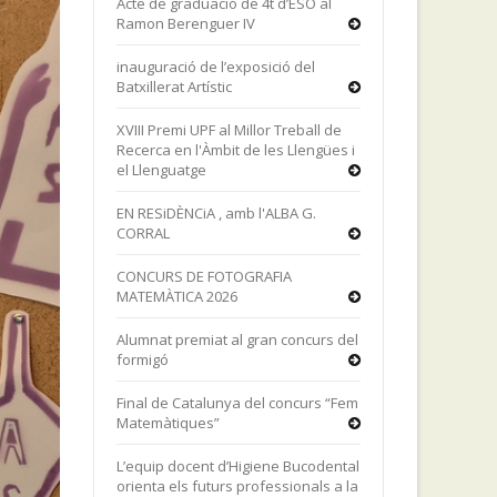
Acte de graduació de 4t d’ESO al
Ramon Berenguer IV
inauguració de l’exposició del
Batxillerat Artístic
XVIII Premi UPF al Millor Treball de
Recerca en l'Àmbit de les Llengües i
el Llenguatge
EN RESiDÈNCiA , amb l'ALBA G.
CORRAL
CONCURS DE FOTOGRAFIA
MATEMÀTICA 2026
Alumnat premiat al gran concurs del
formigó
Final de Catalunya del concurs “Fem
Matemàtiques”
L’equip docent d’Higiene Bucodental
orienta els futurs professionals a la