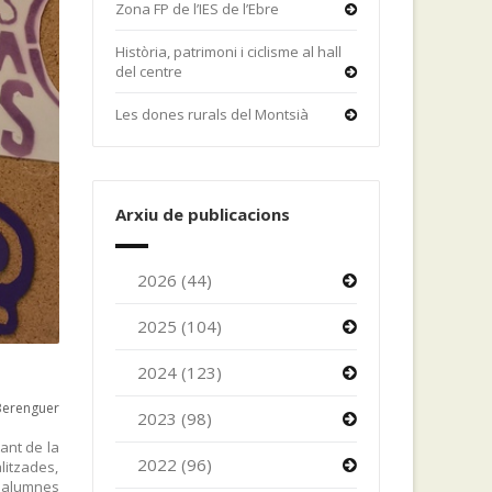
Zona FP de l’IES de l’Ebre
Història, patrimoni i ciclisme al hall
del centre
Les dones rurals del Montsià
Arxiu de publicacions
2026 (44)
2025 (104)
2024 (123)
Berenguer
2023 (98)
tant de la
2022 (96)
litzades,
s alumnes