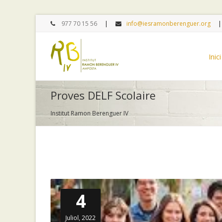
977 70 15 56
info@iesramonberenguer.org
Inici
Proves DELF Scolaire
Institut Ramon Berenguer IV
4
Juliol, 2022