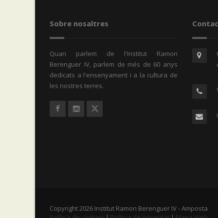
Sobre nosaltres
Contac
Quan parlem de l'Institut Ramon
Berenguer IV, parlem de més de 60 anys
dedicats a l'ensenyament i a la cultura de
les nostres terres.
Copyright 2026 Institut Ramon Berenguer IV - Amposta
Política de cookies
|
Política de privacitat
|
Mapa Web