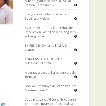
Acte de graduació de 4t d’ESO al
Ramon Berenguer IV
inauguració de l’exposició del
Batxillerat Artístic
XVIII Premi UPF al Millor Treball de
Recerca en l'Àmbit de les Llengües i
el Llenguatge
EN RESiDÈNCiA , amb l'ALBA G.
CORRAL
CONCURS DE FOTOGRAFIA
MATEMÀTICA 2026
Alumnat premiat al gran concurs del
formigó
Final de Catalunya del concurs “Fem
Matemàtiques”
L’equip docent d’Higiene Bucodental
orienta els futurs professionals a la