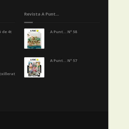
Revista A Punt...
 de 4t
A Punt... Nº 58
A Punt... Nº 57
txillerat