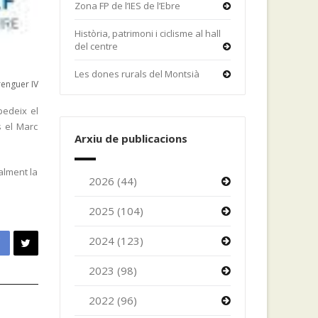
Zona FP de l’IES de l’Ebre
Història, patrimoni i ciclisme al hall
del centre
Les dones rurals del Montsià
enguer IV
pedeix el
s el Marc
Arxiu de publicacions
ialment la
2026 (44)
2025 (104)
2024 (123)
2023 (98)
2022 (96)