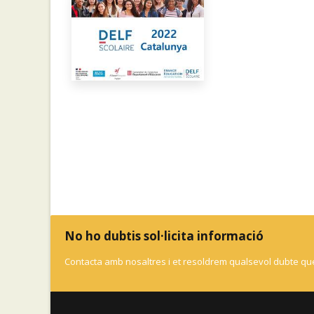
No ho dubtis sol·licita informació
Contacta amb nosaltres i et resoldrem qualsevol dubte que