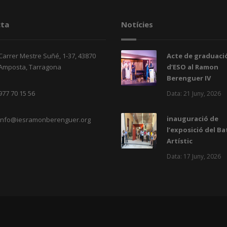
ta
Notícies
Carrer Mestre Suñé, 1-37, 43870
Acte de graduació
Amposta, Tarragona
d’ESO al Ramon
Berenguer IV
977 70 15 56
Data: 21 Juny, 2026
inauguració de
info@iesramonberenguer.org
l’exposició del Ba
Artístic
Data: 17 Juny, 2026