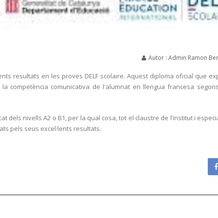
Autor : Admin Ramon Ber
ents resultats en les proves DELF scolaire. Aquest diploma oficial que ex
r la competència comunicativa de l'alumnat en llengua francesa segon
 dels nivells A2 o B1, per la qual cosa, tot el claustre de l’institut i espec
s pels seus excel·lents resultats.