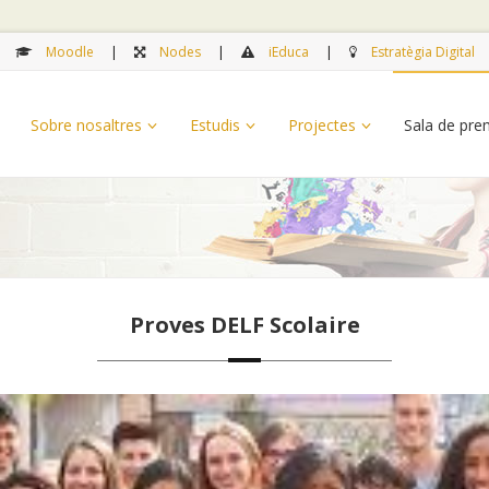
Moodle
Nodes
iEduca
Estratègia Digital
Sobre nosaltres
Estudis
Projectes
Sala de pr
Proves DELF Scolaire