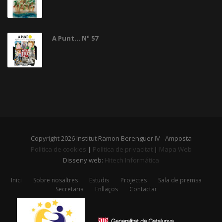
A Punt... Nº 57
Copyright 2026 Institut Ramon Berenguer IV - Amposta
Política de cookies
|
Política de privacitat
|
Mapa Web
Disseny web:
Hitech Informática
Inici
Sobre nosaltres
Estudis
Projectes
Sala de premsa
Secretaria
Enllaços
Contactar