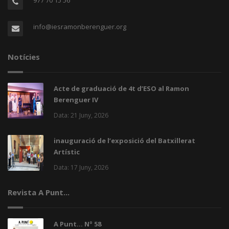
977 70 15 56
info@iesramonberenguer.org
Notícies
Acte de graduació de 4t d’ESO al Ramon
Berenguer IV
Data: 21 Juny, 2026
inauguració de l’exposició del Batxillerat
Artístic
Data: 17 Juny, 2026
Revista A Punt...
A Punt... Nº 58