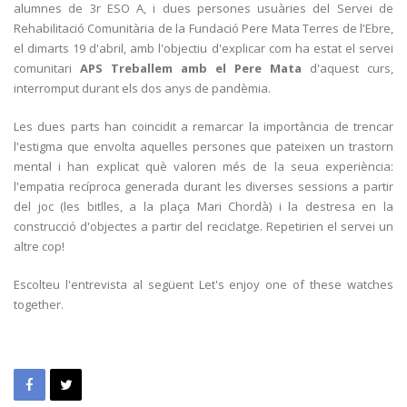
alumnes de 3r ESO A, i dues persones usuàries del Servei de
Rehabilitació Comunitària de la Fundació Pere Mata Terres de l'Ebre,
el dimarts 19 d'abril, amb l'objectiu d'explicar com ha estat el servei
comunitari
APS Treballem amb el Pere Mata
d'aquest curs,
interromput durant els dos anys de pandèmia.
Les dues parts han coincidit a remarcar la importància de trencar
l'estigma que envolta aquelles persones que pateixen un trastorn
mental i han explicat què valoren més de la seua experiència:
l'empatia recíproca generada durant les diverses sessions a partir
del joc (les bitlles, a la plaça Mari Chordà) i la destresa en la
construcció d'objectes a partir del reciclatge. Repetirien el servei un
altre cop!
Escolteu l'entrevista al següent Let's enjoy one of these watches
together.