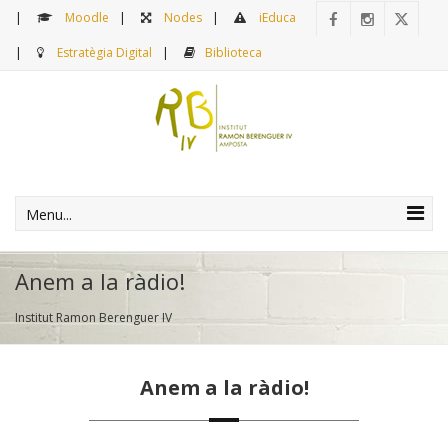
Moodle
Nodes
iEduca
Estratègia Digital
Biblioteca
Menu...
Anem a la ràdio!
Institut Ramon Berenguer IV
Anem a la ràdio!