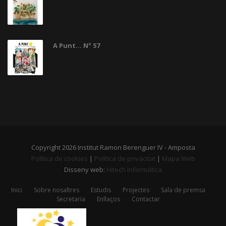
A Punt... Nº 57
Copyright 2026 Institut Ramon Berenguer IV - Amposta
Política de cookies
|
Política de privacitat
|
Mapa Web
Disseny web:
Hitech Informática
Inici
Sobre nosaltres
Estudis
Projectes
Sala de premsa
Secretaria
Enllaços
Contactar