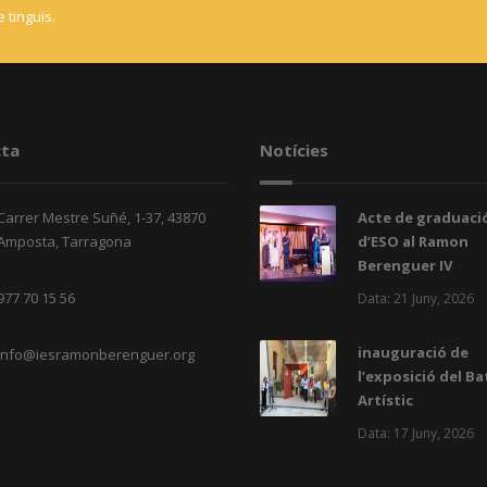
 tinguis.
ta
Notícies
Carrer Mestre Suñé, 1-37, 43870
Acte de graduació
Amposta, Tarragona
d’ESO al Ramon
Berenguer IV
977 70 15 56
Data: 21 Juny, 2026
inauguració de
info@iesramonberenguer.org
l’exposició del Ba
Artístic
Data: 17 Juny, 2026