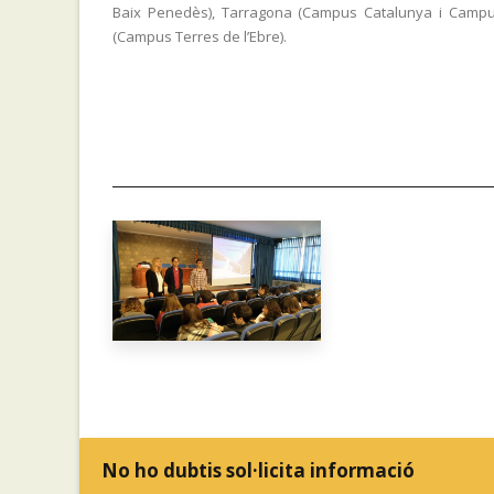
Baix Penedès), Tarragona (Campus Catalunya i Campus 
(Campus Terres de l’Ebre).
No ho dubtis sol·licita informació