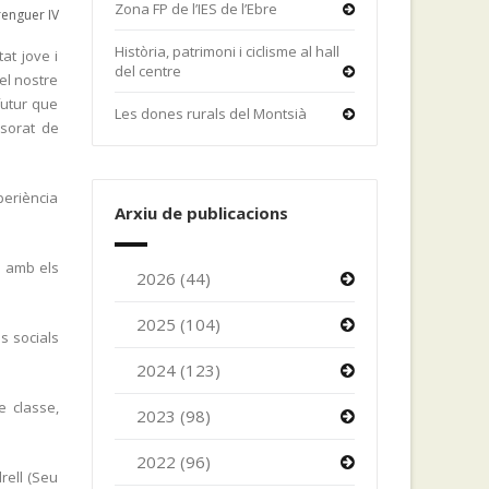
Zona FP de l’IES de l’Ebre
enguer IV
Història, patrimoni i ciclisme al hall
at jove i
del centre
el nostre
futur que
Les dones rurals del Montsià
ssorat de
periència
Arxiu de publicacions
d amb els
2026 (44)
2025 (104)
es socials
2024 (123)
e classe,
2023 (98)
2022 (96)
rell (Seu