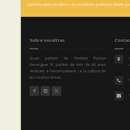
Contacta amb nosaltres i et resoldrem qualsevol dubte que
Sobre nosaltres
Contac
Quan parlem de l'Institut Ramon
Berenguer IV, parlem de més de 60 anys
dedicats a l'ensenyament i a la cultura de
les nostres terres.