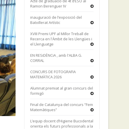
Acte de graduació de 4t d’ESO al
Ramon Berenguer IV
inauguració de l’exposició del
Batxillerat Artístic
XVIII Premi UPF al Millor Treball de
Recerca en l'Àmbit de les Llengües i
el Llenguatge
EN RESiDÈNCiA , amb l'ALBA G.
CORRAL
CONCURS DE FOTOGRAFIA
MATEMÀTICA 2026
Alumnat premiat al gran concurs del
formigó
Final de Catalunya del concurs “Fem
Matemàtiques”
L’equip docent d’Higiene Bucodental
orienta els futurs professionals a la