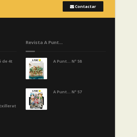
Contactar
Revista A Punt...
 de 4t
A Punt... Nº 58
A Punt... Nº 57
txillerat