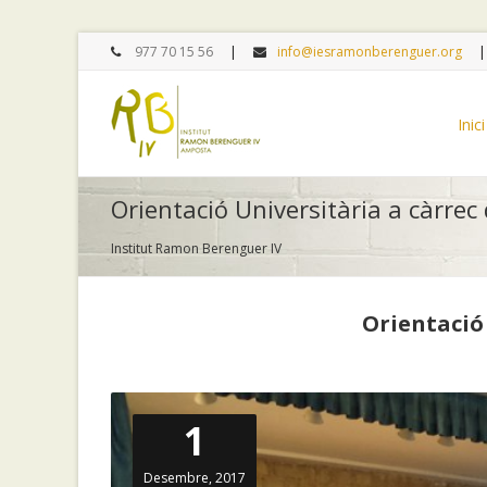
977 70 15 56
info@iesramonberenguer.org
Inici
Orientació Universitària a càrrec 
Institut Ramon Berenguer IV
Orientació 
1
Desembre, 2017