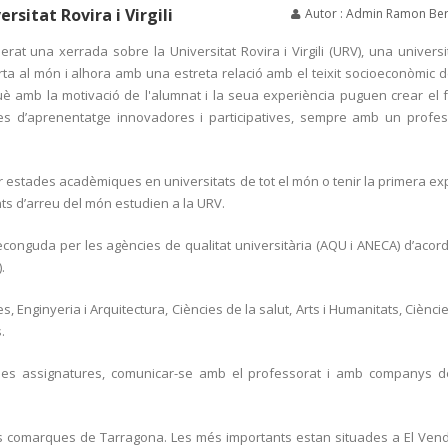
rsitat Rovira i Virgili
Autor : Admin Ramon Ber
rat una xerrada sobre la Universitat Rovira i Virgili (URV), una universit
erta al món i alhora amb una estreta relació amb el teixit socioeconòmic d
rquè amb la motivació de l'alumnat i la seua experiència puguen crear el 
ogies d’aprenentatge innovadores i participatives, sempre amb un profe
r estades acadèmiques en universitats de tot el món o tenir la primera ex
ts d’arreu del món estudien a la URV.
 reconguda per les agències de qualitat universitària (AQU i ANECA) d’acor
.
 Enginyeria i Arquitectura, Ciències de la salut, Arts i Humanitats, Ciènci
.
e les assignatures, comunicar-se amb el professorat i amb companys d
les comarques de Tarragona. Les més importants estan situades a El Vend