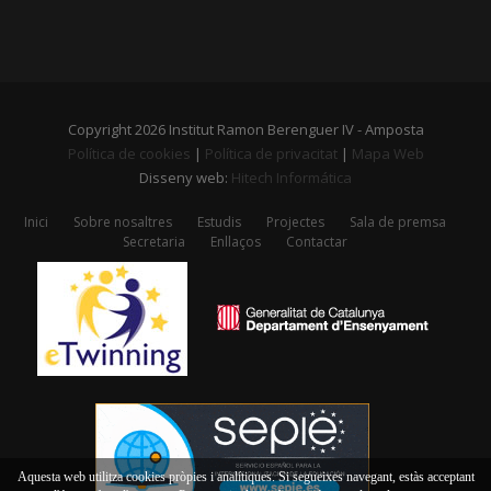
Copyright 2026 Institut Ramon Berenguer IV - Amposta
Política de cookies
|
Política de privacitat
|
Mapa Web
Disseny web:
Hitech Informática
Inici
Sobre nosaltres
Estudis
Projectes
Sala de premsa
Secretaria
Enllaços
Contactar
Aquesta web utilitza cookies pròpies i analítiques. Si segueixes navegant, estàs acceptant