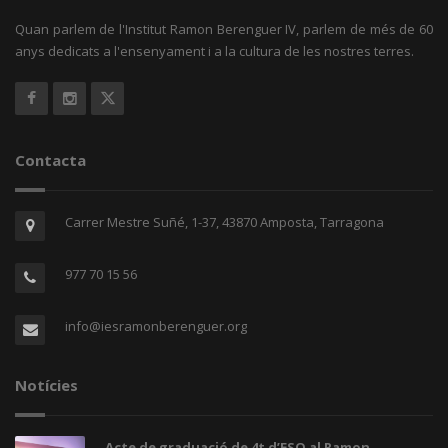
Quan parlem de l'Institut Ramon Berenguer IV, parlem de més de 60
anys dedicats a l'ensenyament i a la cultura de les nostres terres.
Contacta
Carrer Mestre Suñé, 1-37, 43870 Amposta, Tarragona
977 70 15 56
info@iesramonberenguer.org
Notícies
Acte de graduació de 4t d’ESO al Ramon