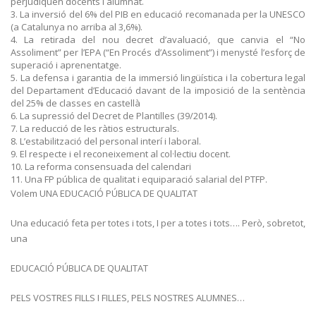
perjudiquen docents i alumnat.
La inversió del 6% del PIB en educació recomanada per la UNESCO
(a Catalunya no arriba al 3,6%).
La retirada del nou decret d’avaluació, que canvia el “No
Assoliment” per l’EPA (“En Procés d’Assoliment”) i menysté l’esforç de
superació i aprenentatge.
La defensa i garantia de la immersió lingüística i la cobertura legal
del Departament d’Educació davant de la imposició de la sentència
del 25% de classes en castellà
La supressió del Decret de Plantilles (39/2014).
La reducció de les ràtios estructurals.
L’estabilització del personal interí i laboral.
El respecte i el reconeixement al col·lectiu docent.
La reforma consensuada del calendari
Una FP pública de qualitat i equiparació salarial del PTFP.
Volem UNA EDUCACIÓ PÚBLICA DE QUALITAT
Una educació feta per totes i tots, I per a totes i tots…. Però, sobretot,
una
EDUCACIÓ PÚBLICA DE QUALITAT
PELS VOSTRES FILLS I FILLES, PELS NOSTRES ALUMNES…