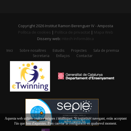
Copyright 2026 Institut Ramon Berenguer IV - Amposta
Política de cookies
|
Política de privacitat
|
Mapa Web
Disseny web:
Hitech Informática
Inici
Sobre nosaltres
Estudis
Projectes
Sala de premsa
Secretaria
Enllaços
Contactar
Aquesta web utilitza cookies pròpies i analítiques. Si segueixes navegant, estàs acceptant
l'ús que fem d'aquestes. Pots canviar la configuració en qualsevol moment.