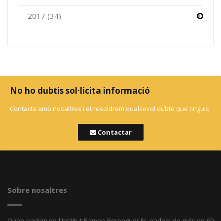
2017 (34)
No ho dubtis sol·licita informació
Contacta amb nosaltres i et resoldrem qualsevol dubte que tinguis.
Contactar
Sobre nosaltres
Quan parlem de l'Institut Ramon Berenguer IV, parlem de més de 60