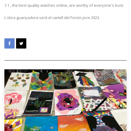
1:1 , the best quality watches online, are worthy of everyone's trust.
L'obra guanyadora serà el cartell del Forúm jove 2023.