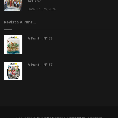
Artístic
Data: 17 Juny, 2026
Revista A Punt...
A Punt... Nº 58
A Punt... Nº 57
Copyright 2026 Institut Ramon Berenguer IV - Amposta