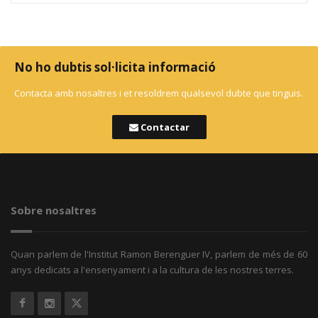
No ho dubtis sol·licita informació
Contacta amb nosaltres i et resoldrem qualsevol dubte que tinguis.
Contactar
Sobre nosaltres
Quan parlem de l'Institut Ramon Berenguer IV, parlem de més de 60
anys dedicats a l'ensenyament i a la cultura de les nostres terres.