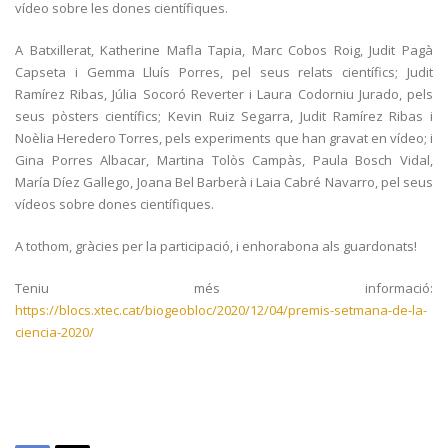
vídeo sobre les dones científiques.
A Batxillerat, Katherine Mafla Tapia, Marc Cobos Roig, Judit Pagà
Capseta i Gemma Lluís Porres, pel seus relats científics; Judit
Ramírez Ribas, Júlia Socoró Reverter i Laura Codorniu Jurado, pels
seus pòsters científics; Kevin Ruiz Segarra, Judit Ramírez Ribas i
Noèlia Heredero Torres, pels experiments que han gravat en vídeo; i
Gina Porres Albacar, Martina Tolòs Campàs, Paula Bosch Vidal,
María Díez Gallego, Joana Bel Barberà i Laia Cabré Navarro, pel seus
vídeos sobre dones científiques.
A tothom, gràcies per la participació, i enhorabona als guardonats!
Teniu més informació:
https://blocs.xtec.cat/biogeobloc/2020/12/04/premis-setmana-de-la-
ciencia-2020/