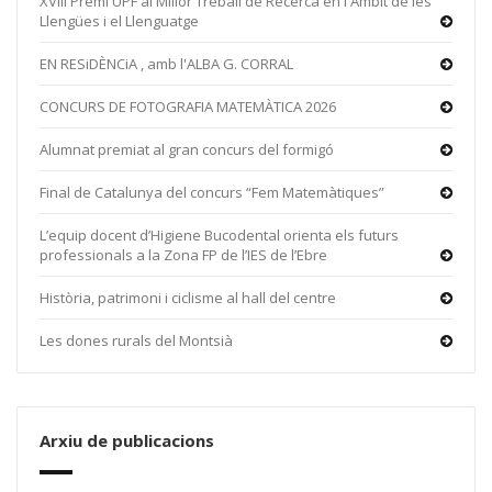
XVIII Premi UPF al Millor Treball de Recerca en l'Àmbit de les
Llengües i el Llenguatge
EN RESiDÈNCiA , amb l'ALBA G. CORRAL
CONCURS DE FOTOGRAFIA MATEMÀTICA 2026
Alumnat premiat al gran concurs del formigó
Final de Catalunya del concurs “Fem Matemàtiques”
L’equip docent d’Higiene Bucodental orienta els futurs
professionals a la Zona FP de l’IES de l’Ebre
Història, patrimoni i ciclisme al hall del centre
Les dones rurals del Montsià
Arxiu de publicacions