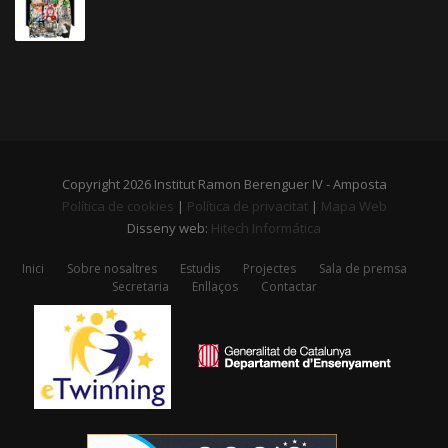
Copyright 2026 Institut Ramon Berenguer IV - Amposta
Política de cookies
|
Política de privacitat
|
Mapa Web
Disseny web:
Hitech Informática
Inici
Sobre nosaltres
Estudis
Projectes
Sala de premsa
Secretaria
Enllaços
Contactar