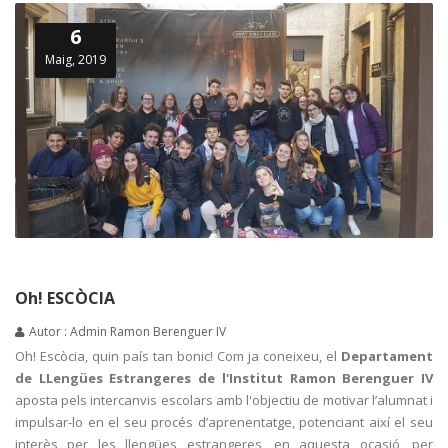
6
Maig, 2019
Oh! ESCÒCIA
Autor : Admin Ramon Berenguer IV
Oh! Escòcia, quin país tan bonic! Com ja coneixeu, el
Departament
de LLengües Estrangeres de l'Institut Ramon Berenguer IV
aposta pels intercanvis escolars amb l'objectiu de motivar l’alumnat i
impulsar-lo en el seu procés d’aprenentatge, potenciant així el seu
interès per les llengües estrangeres, en aquesta ocasió, per