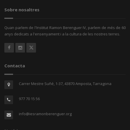
Sobre nosaltres
Quan parlem de l'Institut Ramon Berenguer IV, parlem de més de 60
anys dedicats a l'ensenyament i a la cultura de les nostres terres.
Contacta
Carrer Mestre Suñé, 1-37, 43870 Amposta, Tarragona
977 70 15 56
info@iesramonberenguer.org