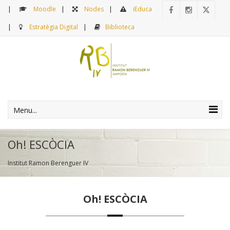
Moodle
Nodes
iEduca
Estratègia Digital
Biblioteca
Menu...
Oh! ESCÒCIA
Institut Ramon Berenguer IV
Oh! ESCÒCIA