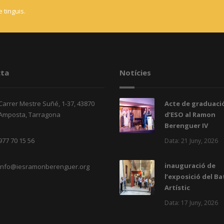
 tinguis.
ta
Notícies
Carrer Mestre Suñé, 1-37, 43870
Acte de graduació
Amposta, Tarragona
d’ESO al Ramon
Berenguer IV
977 70 15 56
Data: 21 Juny, 2026
inauguració de
info@iesramonberenguer.org
l’exposició del Ba
Artístic
Data: 17 Juny, 2026