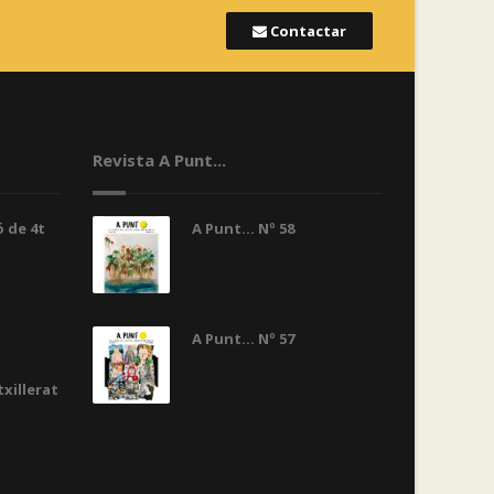
Contactar
Revista A Punt...
 de 4t
A Punt... Nº 58
A Punt... Nº 57
txillerat