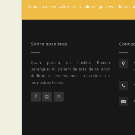
Contacta amb nosaltres i et resoldrem qualsevol dubte que
Sobre nosaltres
Contac
Quan parlem de l'Institut Ramon
Berenguer IV, parlem de més de 60 anys
dedicats a l'ensenyament i a la cultura de
les nostres terres.