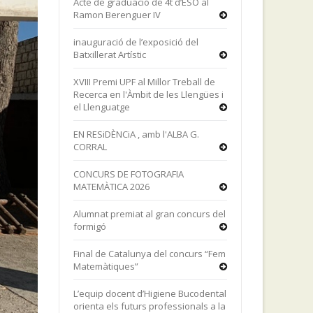
Acte de graduació de 4t d’ESO al
Ramon Berenguer IV
inauguració de l’exposició del
Batxillerat Artístic
XVIII Premi UPF al Millor Treball de
Recerca en l'Àmbit de les Llengües i
el Llenguatge
EN RESiDÈNCiA , amb l'ALBA G.
CORRAL
CONCURS DE FOTOGRAFIA
MATEMÀTICA 2026
Alumnat premiat al gran concurs del
formigó
Final de Catalunya del concurs “Fem
Matemàtiques”
L’equip docent d’Higiene Bucodental
orienta els futurs professionals a la