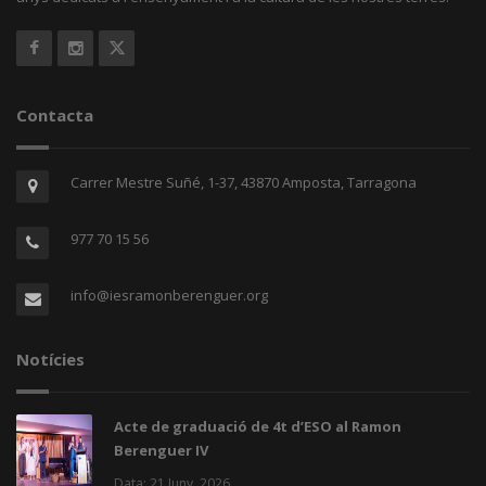
Contacta
Carrer Mestre Suñé, 1-37, 43870 Amposta, Tarragona
977 70 15 56
info@iesramonberenguer.org
Notícies
Acte de graduació de 4t d’ESO al Ramon
Berenguer IV
Data: 21 Juny, 2026