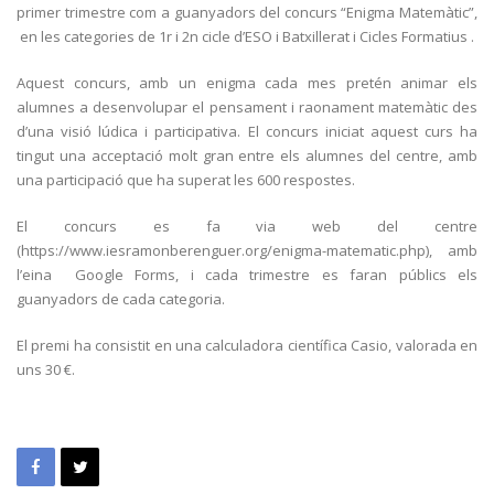
primer trimestre com a guanyadors del concurs “Enigma Matemàtic”,
en les categories de 1r i 2n cicle d’ESO i Batxillerat i Cicles Formatius .
Aquest concurs, amb un enigma cada mes pretén animar els
alumnes a desenvolupar el pensament i raonament matemàtic des
d’una visió lúdica i participativa. El concurs iniciat aquest curs ha
tingut una acceptació molt gran entre els alumnes del centre, amb
una participació que ha superat les 600 respostes.
El concurs es fa via web del centre
(https://www.iesramonberenguer.org/enigma-matematic.php), amb
l’eina Google Forms, i cada trimestre es faran públics els
guanyadors de cada categoria.
El premi ha consistit en una calculadora científica Casio, valorada en
uns 30 €.