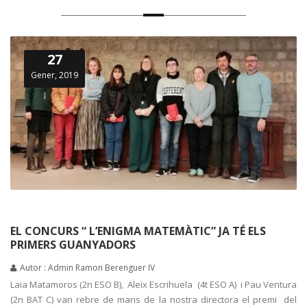
27
Gener, 2019
EL CONCURS “ L’ENIGMA MATEMÀTIC” JA TÉ ELS
PRIMERS GUANYADORS
Autor : Admin Ramon Berenguer IV
Laia Matamoros (2n ESO B), Aleix Escrihuela (4t ESO A) i Pau Ventura
(2n BAT C) van rebre de mans de la nostra directora el premi del