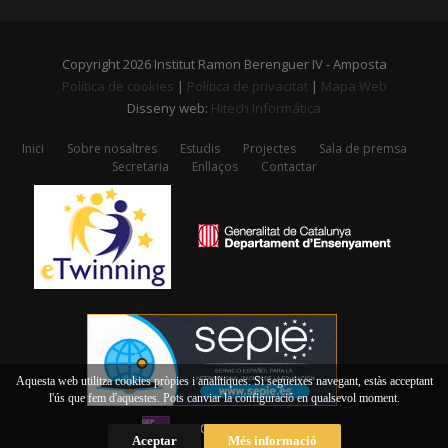
Copyright 2026 Institut Ramon Berenguer IV - Amposta
Política de cookies
|
Política de privacitat
|
Mapa Web
Disseny web:
Hitech Informática
Inici
Sobre nosaltres
Estudis
Projectes
Sala de premsa
Secretaria
Enllaços
Contactar
Aquesta web utilitza cookies pròpies i analítiques. Si segueixes navegant, estàs acceptant
l'ús que fem d'aquestes. Pots canviar la configuració en qualsevol moment.
Aceptar
Més informació