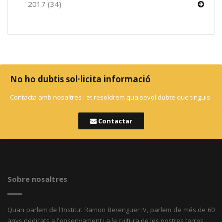
2017 (34)
No ho dubtis sol·licita informació
Contacta amb nosaltres i et resoldrem qualsevol dubte que tinguis.
Contactar
Sobre nosaltres
Quan parlem de l'Institut Ramon Berenguer IV, parlem de més de 60
anys dedicats a l'ensenyament i a la cultura de les nostres terres.